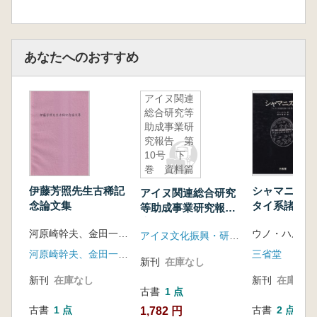
太宰治『魚服記』
柴田哲孝「継嗣の鐘」
吉村昭『魚影の群れ』
吉村昭『鯨の絵巻』
あなたへのおすすめ
戸川幸夫『黒い背鰭』
神坂次郎『餌』
アイヌ関連
神坂次郎『黒鯨記』
総合研究等
宇能鴻一郎『鯨神』
助成事業研
安部公房『人魚伝』
究報告 第
10号 下
近藤啓太郎『海』
巻 資料篇
斎藤栄『海獣』
伊藤芳照先生古稀記
シャマニズム
田中光二 『大海神』
アイヌ関連総合研究
念論文集
タイ系諸民族
等助成事業研究報
田中光二『わたつみの魚の詩』
像
告 第10号 下巻
津本陽『深重の海』
河原崎幹夫、金田一秀穂、江田すみれ、斎藤伸子 編
アイヌ文化振興・研究推進機構
資料篇
岡野薫子『銀色ラッコのなみだ』
河原崎幹夫、金田一秀穂、江田すみれ、斎藤伸子
三省堂
北村けんじ『まぼろしの巨鯨シマ』
新刊
在庫なし
大城立裕『神の魚』
新刊
在庫なし
新刊
在庫なし
古書
1 点
C・W・ニコル『勇魚』
古書
1 点
古書
2 点
1,782 円
小菅太雄「さすらいの海」