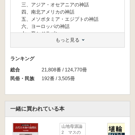
三、アジア・オセアニアの神話
四、南北アメリカの神話
五、メソポタミア・エジプトの神話
六、ヨーロッパの神話
七、竜とドラゴン
もっと見る
八、ウナギ
九、サケ
十、カエル
ランキング
総合
II 魚の民俗
21,808番 / 124,770冊
一、食文化
民俗・民族
192番 / 3,505冊
二、節供の民俗
三、漁と釣り
四、魚の文化史
一緒に買われている本
III 昔話・伝説の魚
一、日本の昔話
山地母源論
二、日本の伝説
2 マスの
三、中国の昔話と伝説