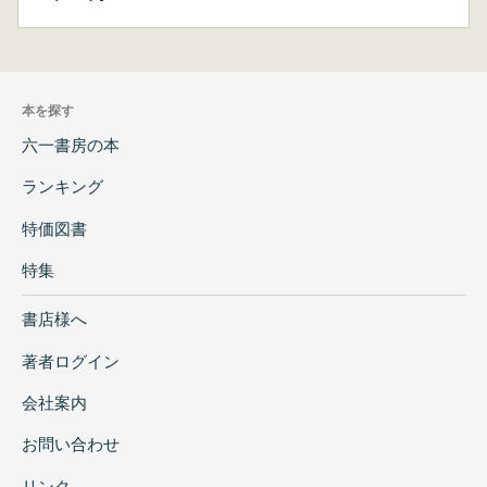
モ』
シャマン・ラポガン『空の目』
三、魚の短歌
本を探す
四、魚の俳句
六一書房の本
五、魚の詩
六、魚の民謡・童謡
ランキング
七、魚のことわざ
特価図書
特集
書店様へ
著者ログイン
会社案内
お問い合わせ
リンク