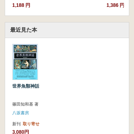
川上弘美「海馬」
1,188 円
1,386 円~
田島伸二『大亀ガウディの海』
千早茜『魚神』
最近見た本
二、世界の文学
ハーマン・メルヴィル『白鯨』
アーネスト・ヘミングウェイ『老人と海』
レイチェル・カーソン『海辺』
アーサー・C・クラーク『海底牧場』
アーサー・C・クラーク『イルカの島』
ジュール・ミシュレ『海』
ジェームズ・V・マーシャル『金色のアザ
世界魚類神話
ラシ』
ディビッド・V・レディック『湖の女王
篠田知和基 著
マ・キイ』
ジャン・ケロール『海の物語』
八坂書房
ピーター・ベンチリー『ジョーズ』
新刊
取り寄せ
コリン・シール『蒼いひれ』
3,080円
ゲイル・ハーマン『ファインディング・ニ