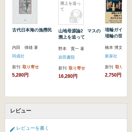
溯上を追っ
四、アジアの昔話と伝説
て
五、南北アメリカの神話的昔話
六、ヨーロッパの神話的昔話
七、アフリカの昔話
埴輪ガイドブッ
古代日本海の漁撈民
山地母源論2 マスの
埴輪の世界
溯上を追って
IV 文学の魚・詩歌の魚
橋本 博文 著
内田 律雄 著
野本 寛一 著
一、日本の文学
新泉社
同成社
井原西鶴「鯉のちらし紋」
岩田書院
上田秋成「夢応の鯉魚」
新刊
取り寄せ
新刊
取り寄せ
新刊
取り寄せ
泉鏡花『海異記』
2,750円
5,280円
16,280円
幸田露伴『いさなとり』
幸田露伴『幻談』
谷崎潤一郎『人魚の嘆き』
小林秀雄『蛸の自殺』
井伏鱒二『山椒魚』
レビュー
岡本かの子『金魚繚乱』
内田百閒『鯉の子』
太宰治『人魚の海』
レビューを書く