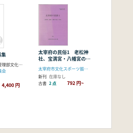
太宰府の民俗1 老松神
料集
社、宝満宮・八幡宮の宮
大分県教育庁管理部文化課編
座とワラ綯い
太宰府市文化スポーツ振興財団
員会
新刊
在庫なし
792 円~
古書
2 点
4,400 円