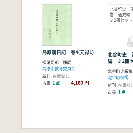
北谷町史 第
巻 通史
※2冊セット
島原藩日記 巻4(元禄1)
北谷町史 
編 ※2冊
松尾司郎 解読
島原市教育委員会
北谷町史編集
新刊
在庫なし
北谷町役場
4,180 円
古書
1 点
新刊
在庫な
古書
1 点