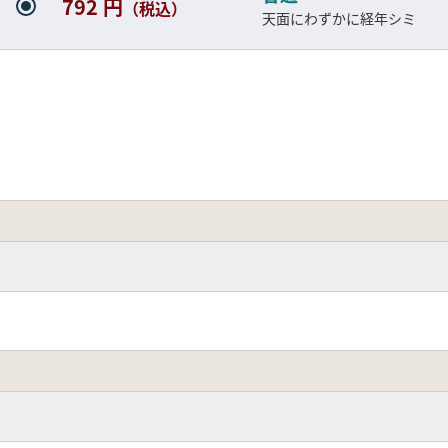
792 円
（税込）
天面にわずかに経年シミ