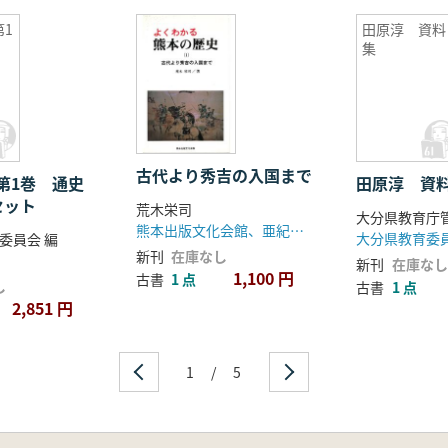
1
田原淳 資料
編
集
古代より秀吉の入国まで
第1巻 通史
田原淳 資
セット
荒木栄司
熊本出版文化会館、亜紀書房(発売)
大分県教育委
委員会 編
新刊
在庫なし
新刊
在庫なし
1,100 円
古書
1 点
し
古書
1 点
2,851 円
1
/
5