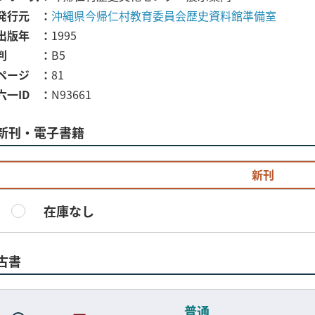
発行元
沖縄県今帰仁村教育委員会歴史資料館準備室
出版年
1995
判
B5
ページ
81
六一ID
N93661
新刊・電子書籍
新刊
在庫なし
古書
普通