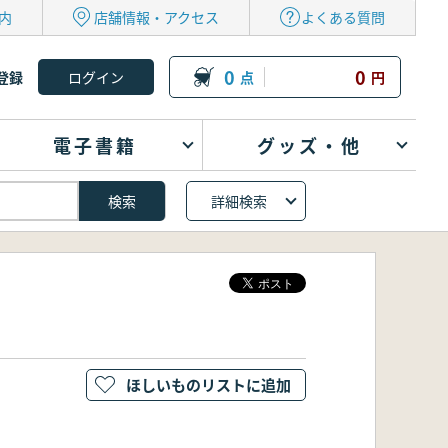
内
店舗情報・アクセス
よくある質問
0
0
登録
点
円
電子書籍
グッズ・他
詳細検索
ほしいものリストに追加