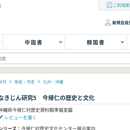
ご利用案
版
新規会員
中国書
韓国書
新刊
県史・市史
九州・沖縄
なきじん研究5 今帰仁の歴史と文化
沖縄県今帰仁村歴史資料館準備室編
レビューを書く
シリーズ
今帰仁村歴史文化センター展示案内