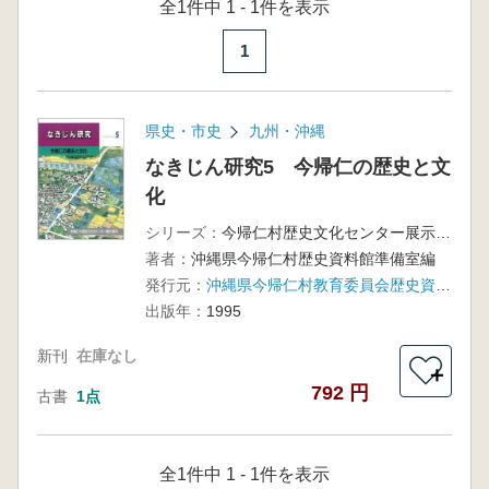
全1件中 1 - 1件を表示
1
県史・市史
九州・沖縄
なきじん研究5 今帰仁の歴史と文
化
シリーズ：
今帰仁村歴史文化センター展示案内
著者：
沖縄県今帰仁村歴史資料館準備室編
発行元：
沖縄県今帰仁村教育委員会歴史資料館準備室
出版年：
1995
新刊
在庫なし
＋
792 円
古書
1点
全1件中 1 - 1件を表示