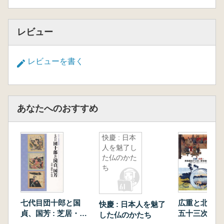
レビュー
レビューを書く
あなたへのおすすめ
快慶 : 日本
人を魅了し
た仏のかた
ち
七代目団十郎と国
広重と北斎の
快慶 : 日本人を魅了
貞、国芳 : 芝居・錦
五十三次と浮
した仏のかたち
絵・中山道
品展 : 歌麿