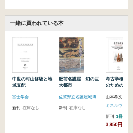
一緒に買われている本
中世の村山修験と地
肥前名護屋 幻の巨
考古学概論 
域支配
大都市
のための基礎
富士学会
佐賀県立名護屋城博物館
ミネルヴァ書
新刊
在庫なし
新刊
在庫なし
新刊
1冊
3,850円