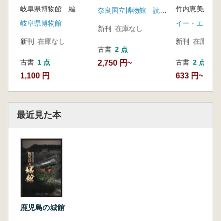
岐阜県博物館 編
竹内恵美編集
ら幕末バラエ
奈良国立博物館 読売新聞社 読売テレビ
まで
岐阜県博物館
新刊
在庫なし
新刊
在庫なし
新刊
在庫なし
古書
2 点
古書
1 点
古書
2 点
2,750 円~
1,100 円
633 円~
最近見た本
鹿児島の城館