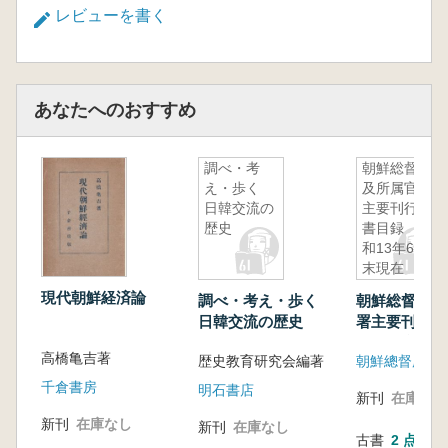
レビューを書く
あなたへのおすすめ
調べ・考
朝鮮総督府
え・歩く
及所属官署
日韓交流の
主要刊行図
歴史
書目録 昭
和13年6月
末現在
現代朝鮮経済論
調べ・考え・歩く
朝鮮総督府及
日韓交流の歴史
署主要刊行図
録 昭和13年
高橋亀吉著
歴史教育研究会編著
朝鮮總督府
現在
千倉書房
明石書店
新刊
在庫なし
新刊
在庫なし
新刊
在庫なし
古書
2 点