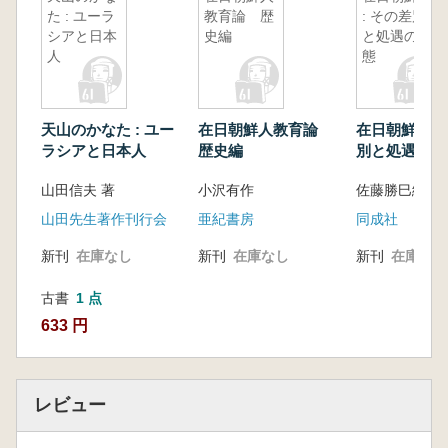
た : ユーラ
教育論 歴
: その差別
シアと日本
史編
と処遇の実
人
態
天山のかなた : ユー
在日朝鮮人教育論
在日朝鮮人 :
ラシアと日本人
歴史編
別と処遇の実
山田信夫 著
小沢有作
佐藤勝巳編
山田先生著作刊行会
亜紀書房
同成社
新刊
在庫なし
新刊
在庫なし
新刊
在庫なし
古書
1 点
633 円
レビュー