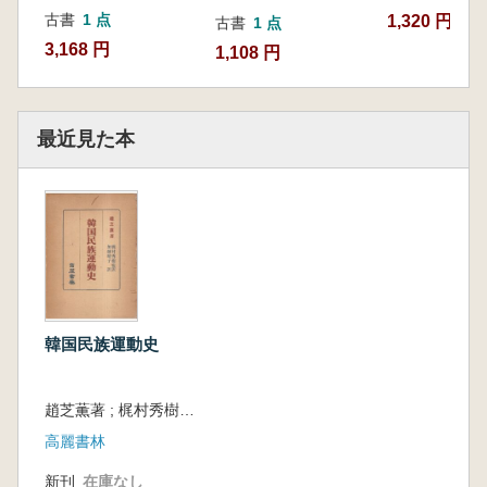
古書
1 点
1,320 円~
古書
1 点
3,168 円
1,108 円
最近見た本
韓国民族運動史
趙芝薫著 ; 梶村秀樹監訳 ; 加藤晴子訳
高麗書林
新刊
在庫なし