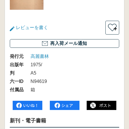
レビューを書く
＋
再入荷メール通知
発行元
高麗書林
出版年
1975/
判
A5
六一ID
N94619
付属品
箱
新刊・電子書籍