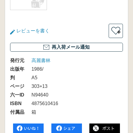
レビューを書く
＋
再入荷メール通知
発行元
高麗書林
出版年
1986/
判
A5
ページ
303+13
六一ID
N94640
ISBN
4875610416
付属品
箱