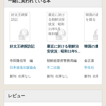
一緒に買われている本
好太王碑探
最近に於け
韓国の遺跡
訪記
る朝鮮治安
を掘る
状況 : 昭和
11年5月
復刻版
好太王碑探訪記
最近に於ける朝鮮治
韓国の遺跡を
安状況 : 昭和11年5
月 復刻版
寺田隆信等 編
朝鮮総督府警務局編
金正基
日本放送出版協会
不二出版
学生社
新刊
在庫なし
新刊
在庫なし
新刊
在庫なし
レビュー