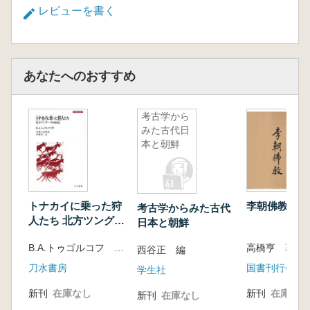
レビューを書く
あなたへのおすすめ
考古学から
みた古代日
本と朝鮮
トナカイに乗った狩
李朝佛教 (復
考古学からみた古代
人たち 北方ツングー
日本と朝鮮
ス民族誌
B.A.トゥゴルコフ 著、斎藤晨二 訳
高橋亨 著
西谷正 編
刀水書房
国書刊行会
学生社
新刊
在庫なし
新刊
在庫なし
新刊
在庫なし