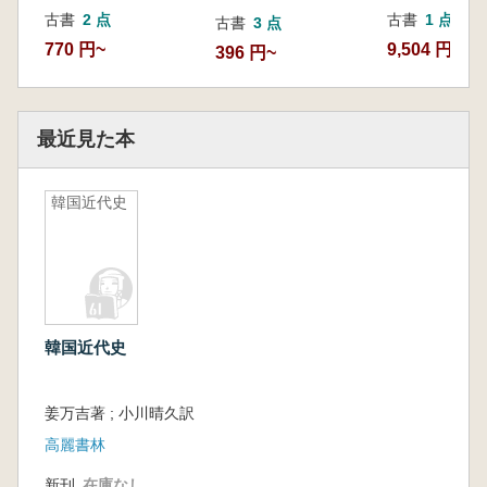
古書
2 点
古書
1 点
古書
3 点
770 円~
9,504 円
396 円~
最近見た本
韓国近代史
韓国近代史
姜万吉著 ; 小川晴久訳
高麗書林
新刊
在庫なし