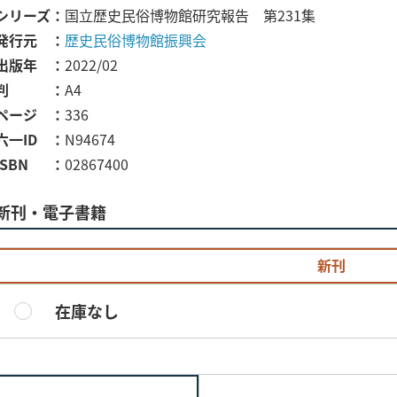
シリーズ
国立歴史民俗博物館研究報告 第231集
発行元
歴史民俗博物館振興会
出版年
2022/02
判
A4
ページ
336
六一ID
N94674
ISBN
02867400
新刊・電子書籍
新刊
在庫なし