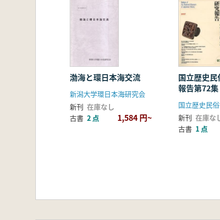
渤海と環日本海交流
国立歴史民
報告第72
新潟大学環日本海研究会
国立歴史民俗
新刊
在庫なし
1,584 円~
新刊
在庫な
古書
2 点
古書
1 点