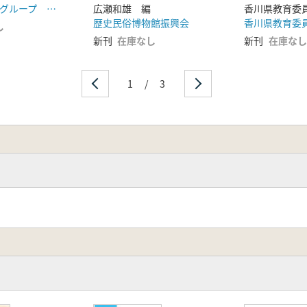
究
しだみの里守グループ 東海古墳時代研究会
広瀬和雄 編
香川県教育委
歴史民俗博物館振興会
香川県教育委
し
新刊
在庫なし
新刊
在庫なし
1
/
3