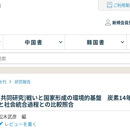
ご利用案
版
新規会員
中国書
韓国書
新刊
研究報告
[共同研究]戦いと国家形成の環境的基盤 炭素1
と社会統合過程との比較照合
松木武彦 編
レビューを書く