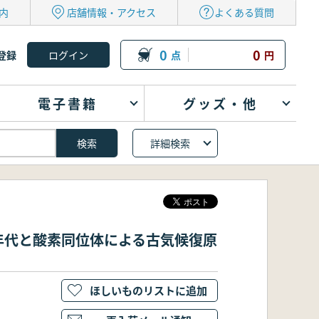
内
店舗情報・アクセス
よくある質問
0
0
登録
点
円
電子書籍
グッズ・他
詳細検索
4年代と酸素同位体による古気候復原
ほしいものリストに追加