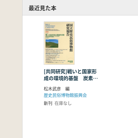
最近見た本
[共同研究]戦いと国家形
成の環境的基盤 炭素
14年代と酸素同位体に
松木武彦 編
よる古気候復原と社会統
歴史民俗博物館振興会
合過程との比較照合
新刊
在庫なし