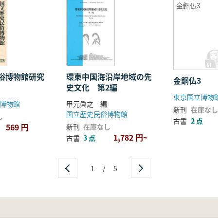
金銅仏3
俗博物館研究
環東中国海沿岸地域の先
金銅仏3
集
史文化 第2編
東京国立博物
博物館
甲元眞之 編
新刊
在庫なし
国立歴史民俗博物館
し
古書
2 点
569 円
新刊
在庫なし
1,782 円~
古書
3 点
1
/
5