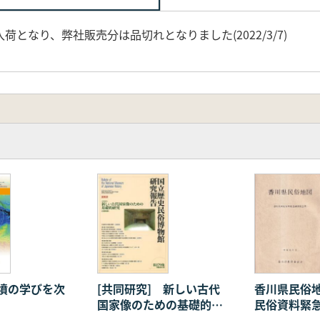
となり、弊社販売分は品切れとなりました(2022/3/7)
墳の学びを次
[共同研究] 新しい古代
香川県民俗
国家像のための基礎的研
民俗資料緊