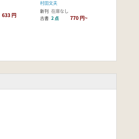
村田文夫
新刊
在庫なし
633 円
770 円~
古書
2 点