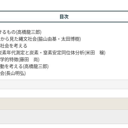
目次
るもの(高橋龍三郎)
Aから見た縄文社会(脇山由基・太田博樹)
文社会を考える
炭素年代測定と炭素・窒素安定同位体分析(米田 穣)
学的特徴(藤田 尚)
動を考える(高橋龍三郎)
会(長山明弘)