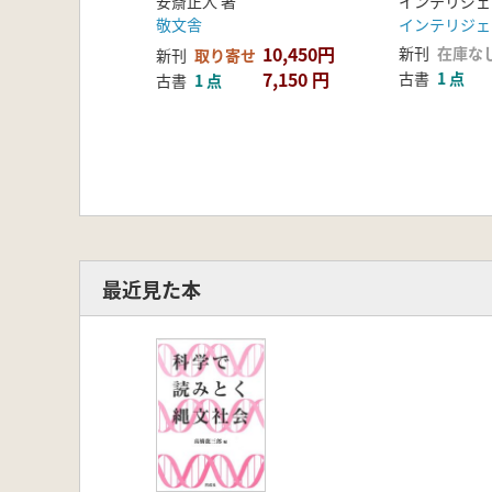
安斎正人 著
敬文舎
インテリジェ
10,450円
新刊
在庫な
新刊
取り寄せ
7,150 円
古書
1 点
古書
1 点
最近見た本