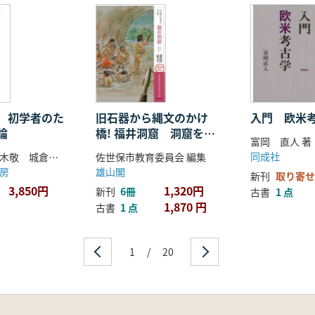
 初学者のた
旧石器から縄文のかけ
入門 欧米
論
橋! 福井洞窟 洞窟を利
富岡 直人 著
用し続けた大昔の人々
同成社
山本孝文 青木敬 城倉正祥 寺前直人 浜田晋介 著
佐世保市教育委員会 編集
房
雄山閣
新刊
取り寄せ
3,850円
1,320円
新刊
6冊
古書
1 点
1,870 円
古書
1 点
1
/
20