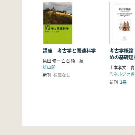
講座 考古学と関連科学
考古学概論
めの基礎理
亀田 修一 白石 純 編
雄山閣
ミネルヴァ書
新刊
在庫なし
新刊
1冊