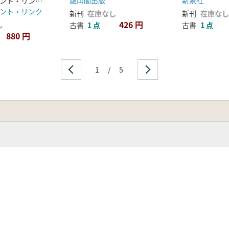
雄山閣出版
新泉社
インテリジェント・リンク地域資源研究所 編
ント・リンク
新刊
在庫なし
新刊
在庫なし
426 円
し
古書
1 点
古書
1 点
880 円
1
/
5