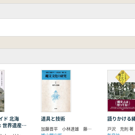
イド 北海
道具と技術
語りかける
: 世界遺産を
加藤晋平 小林達雄 藤本強 編
戸沢 充則 著
跡