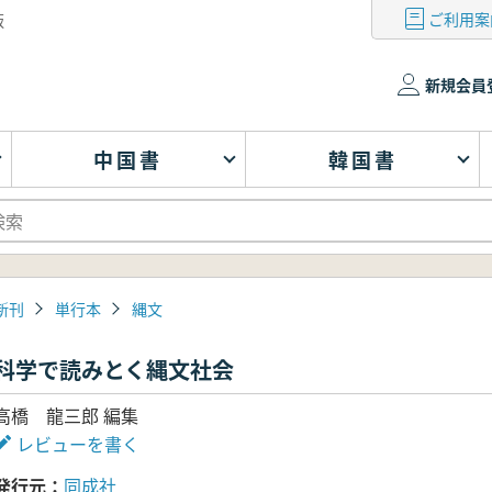
ご利用案
版
新規会員
中国書
韓国書
新刊
単行本
縄文
科学で読みとく縄文社会
高橋 龍三郎 編集
レビューを書く
発行元
同成社