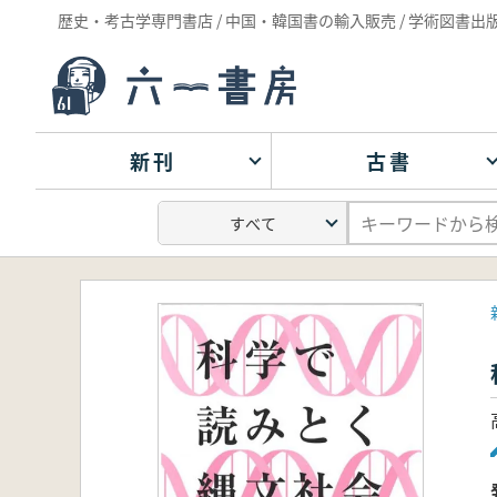
歴史・考古学専門書店 / 中国・韓国書の輸入販売 / 学術図書出
新刊
古書