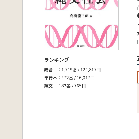
ランキング
総合
1,719番 / 124,817冊
単行本
472番 / 16,017冊
縄文
82番 / 765冊