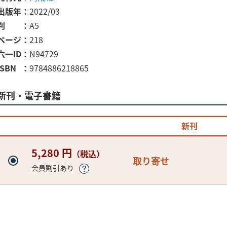
出版年
2022/03
判
A5
ページ
218
六一ID
N94729
ISBN
9784886218865
新刊・電子書籍
新刊
5,280 円
（税込）
取り寄せ
会員割引あり