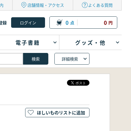
内
店舗情報・アクセス
よくある質問
0
0
登録
点
円
電子書籍
グッズ・他
詳細検索
ほしいものリストに追加