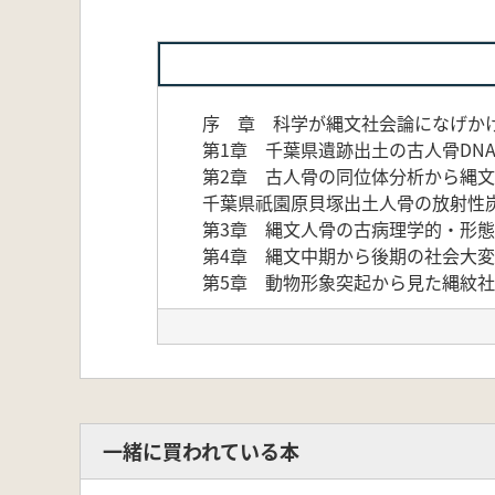
序 章 科学が縄文社会論になげかけ
第1章 千葉県遺跡出土の古人骨DN
第2章 古人骨の同位体分析から縄
千葉県祇園原貝塚出土人骨の放射性
第3章 縄文人骨の古病理学的・形態
第4章 縄文中期から後期の社会大変
第5章 動物形象突起から見た縄紋社
一緒に買われている本