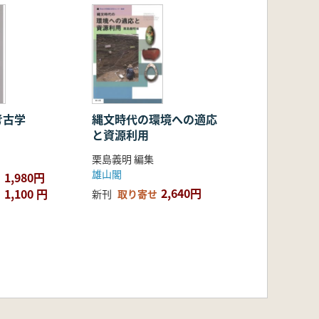
考古学
縄文時代の環境への適応
と資源利用
栗島義明 編集
雄山閣
1,980円
2,640円
1,100 円
新刊
取り寄せ