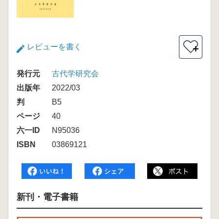
レビューを書く
＋
発行元
古代学研究会
出版年
2022/03
判
B5
ページ
40
六一ID
N95036
ISBN
03869121
新刊・電子書籍