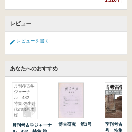
1,320 円
レビュー
レビューを書く
あなたへのおすすめ
月刊考古学
ジャーナ
ル 432
特集:弥生時
代の絵画木
版
博古研究 第3号
季刊考古学 第
月刊考古学ジャーナ
号 特集 西
ル 432 特集:弥生