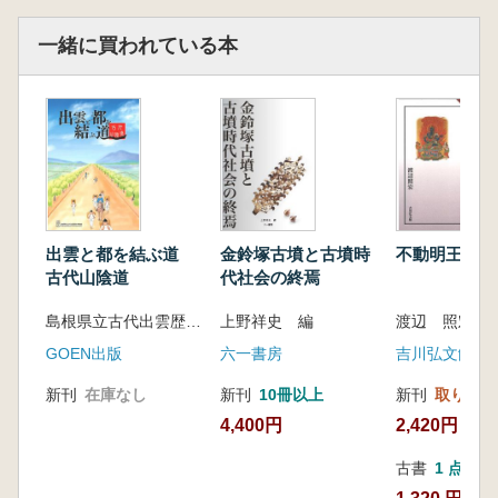
一緒に買われている本
出雲と都を結ぶ道
金鈴塚古墳と古墳時
不動明王
古代山陰道
代社会の終焉
島根県立古代出雲歴史博物館 編
上野祥史 編
渡辺 照宏 著
GOEN出版
六一書房
吉川弘文館
新刊
在庫なし
新刊
10冊以上
新刊
取り寄せ
4,400円
2,420円
古書
1 点