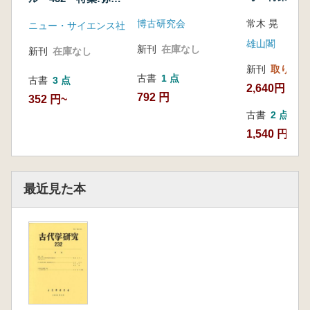
考古学・最新
時代の絵画木版
博古研究会
動向
ニュー・サイエンス社
雄山閣
新刊
在庫なし
新刊
在庫なし
新刊
取り寄せ
古書
1 点
古書
3 点
2,640円
792 円
352 円~
古書
2 点
1,540 円~
最近見た本