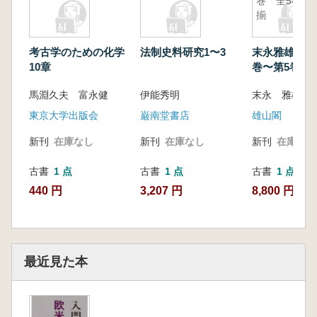
巻 全5巻
揃
考古学のための化学
法制史料研究1〜3
末永雅雄著作
10章
巻〜第5巻 
馬淵久夫 富永健
伊能秀明
末永 雅雄
東京大学出版会
巌南堂書店
雄山閣
新刊
在庫なし
新刊
在庫なし
新刊
在庫なし
古書
1 点
古書
1 点
古書
1 点
440 円
3,207 円
8,800 円
最近見た本