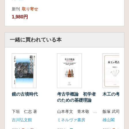
新刊
取り寄せ
1,980円
一緒に買われている本
鏡の古墳時代
考古学概論 初学者
木工の考古学
のための基礎理論
下垣 仁志 著
山本孝文 青木敬 城倉正祥 寺前直人 浜田晋介 著
飯塚 武司 著
吉川弘文館
ミネルヴァ書房
雄山閣