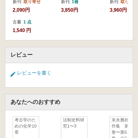
新刊
取り寄せ
新刊
1冊
新刊
取り寄せ
2,090円
3,850円
3,960円
古書
1 点
1,540 円
レビュー
レビューを書く
あなたへのおすすめ
考古学のた
法制史料研
末永雅雄著
めの化学10
究1〜3
作集 第1
章
巻〜第5