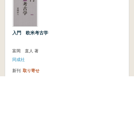
入門 欧米考古学
富岡 直人 著
同成社
新刊
取り寄せ
1,980円
古書
1 点
1,100 円
本を探す