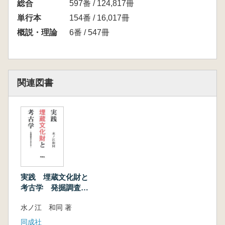
総合
597番 / 124,817冊
単行本
154番 / 16,017冊
概説・理論
6番 / 547冊
関連図書
実践 埋蔵文化財と
考古学 発掘調査か
ら考える
水ノ江 和同 著
同成社