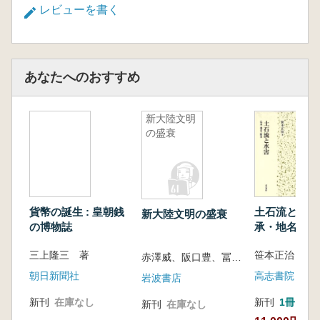
レビューを書く
あなたへのおすすめ
新大陸文明
の盛衰
貨幣の誕生 : 皇朝銭
土石流と水害 
新大陸文明の盛衰
の博物誌
承・地名・防
三上隆三 著
笹本正治 著
赤澤威、阪口豊、冨田幸光、山本紀夫 編
朝日新聞社
高志書院
岩波書店
新刊
在庫なし
新刊
1冊
新刊
在庫なし