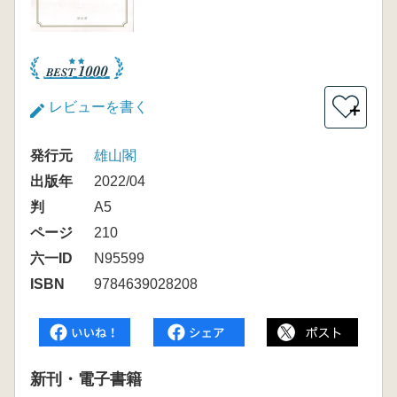
レビューを書く
＋
発行元
雄山閣
出版年
2022/04
判
A5
ページ
210
六一ID
N95599
ISBN
9784639028208
新刊・電子書籍