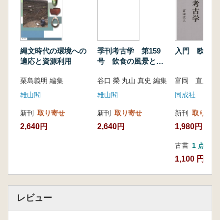
縄文時代の環境への
季刊考古学 第159
入門 欧米考
適応と資源利用
号 飲食の風景と考
古学
栗島義明 編集
谷口 榮 丸山 真史 編集
富岡 直人 著
雄山閣
雄山閣
同成社
新刊
取り寄せ
新刊
取り寄せ
新刊
取り寄せ
2,640円
2,640円
1,980円
古書
1 点
1,100 円
レビュー