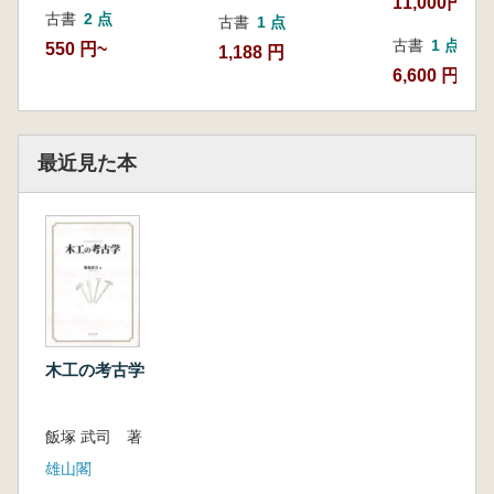
11,000円
古書
2 点
古書
1 点
古書
1 点
550 円~
1,188 円
6,600 円
最近見た本
木工の考古学
飯塚 武司 著
雄山閣