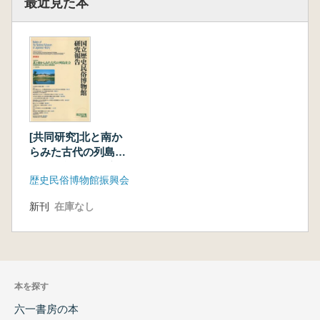
最近見た本
[共同研究]北と南か
らみた古代の列島社
会 列島諸地域の交
歴史民俗博物館振興会
流・形成と環境変動
新刊
在庫なし
本を探す
六一書房の本