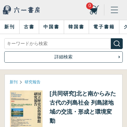
0
新刊
古書
中国書
韓国書
電子書籍
詳細検索
新刊
研究報告
[共同研究]北と南からみた
古代の列島社会 列島諸地
域の交流・形成と環境変
動