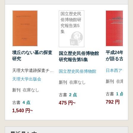
国立歴史民
俗博物館研
究報告第5
集
墳丘のない墓の探査
平成24年度
国立歴史民俗博物館
研究
が語る古代オ
研究報告第5集
ト
天理大学遺跡探査チーム
日本西アジア
国立歴史民俗博物館
天理大学出版会
新刊
在庫なし
新刊
在庫なし
新刊
在庫なし
古書
1 点
古書
2 点
792 円
古書
4 点
475 円~
1,540 円~