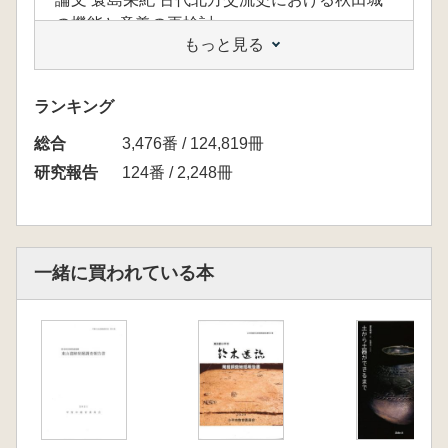
の機能と意義の再検討
もっと見る
論文 八木光則 いわゆる末期古墳の系譜と変容
論文 桒畑光博 都城盆地における8世紀後半から
10世紀の集落動態とその背景
ランキング
論文 柴田博子 肥人についての再検討
総合
論文 吉野 武 多賀城の炎上・復興と征東軍
3,476番 / 124,819冊
研究ノート 三上喜孝 出土文字資料からみた払
研究報告
124番 / 2,248冊
田柵の機能
論文 永山修一 鹿児島市不動寺遺跡の古代・中
世
論文 田中史生 『平家物語』と薩摩塔
一緒に買われている本
論文 柳原敏昭 南九州の平泉伝説