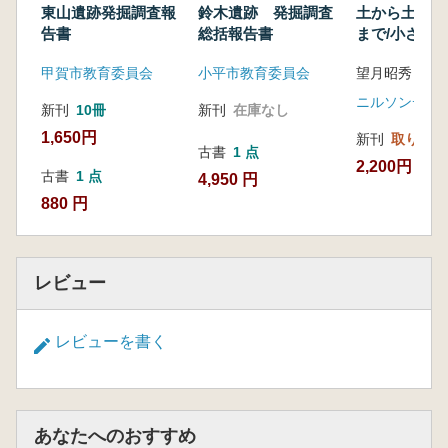
東山遺跡発掘調査報
鈴木遺跡 発掘調査
土から土器が
告書
総括報告書
まで/小さな
作る
甲賀市教育委員会
小平市教育委員会
望月昭秀 著
新刊
10冊
新刊
在庫なし
1,650円
新刊
取り寄せ
古書
1 点
2,200円
古書
1 点
4,950 円
880 円
レビュー
レビューを書く
あなたへのおすすめ