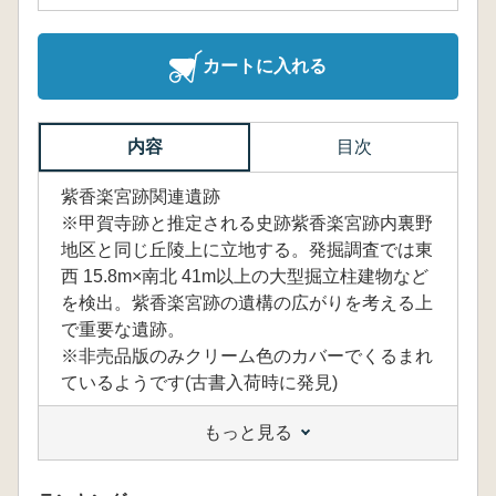
カートに入れる
内容
目次
紫香楽宮跡関連遺跡
※甲賀寺跡と推定される史跡紫香楽宮跡内裏野
地区と同じ丘陵上に立地する。発掘調査では東
西 15.8m×南北 41m以上の大型掘立柱建物など
を検出。紫香楽宮跡の遺構の広がりを考える上
で重要な遺跡。
※非売品版のみクリーム色のカバーでくるまれ
ているようです(古書入荷時に発見)
もっと見る