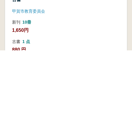
甲賀市教育委員会
新刊
10冊
1,650円
古書
1 点
880 円
本を探す
六一書房の本
ランキング
特価図書
特集