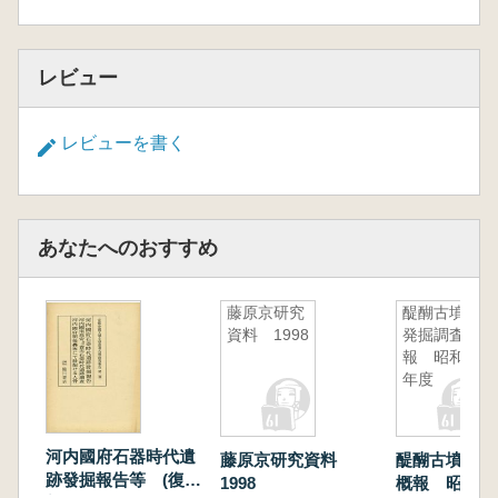
レビュー
レビューを書く
あなたへのおすすめ
藤原京研究
醍醐古墳群
資料 1998
発掘調査概
報 昭和60
年度
河内國府石器時代遺
藤原京研究資料
醍醐古墳群発
跡發掘報告等 (復
1998
概報 昭和6