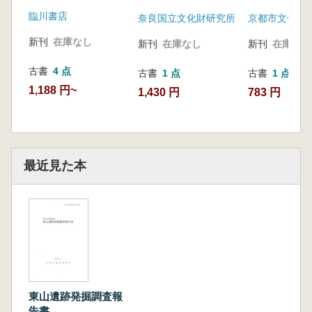
刻)
臨川書店
奈良国立文化財研究所
京都市文化観
新刊
在庫なし
新刊
在庫なし
新刊
在庫なし
古書
4 点
古書
1 点
古書
1 点
1,188 円~
1,430 円
783 円
最近見た本
東山遺跡発掘調査報
告書