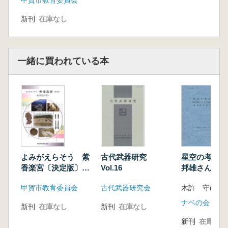
甲賀市教育委員会
新刊
在庫なし
一緒に買われている本
よみがえらそう 紫
古代武器研究
星空の考古学
香楽宮〔決定版〕
Vol.16
邦雄さん・尼
紫香楽宮と甲賀寺
枝さん還暦記
甲賀市教育委員会
古代武器研究会
木許 守(代表
集
ナベの会
新刊
在庫なし
新刊
在庫なし
新刊
在庫なし