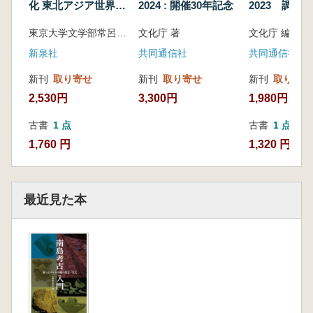
化 東北アジア世界と
2024 : 開催30年記念
2023 調査
北海道・史跡常呂遺
線
東京大学文学部常呂実習施設 考古学研究室 編
文化庁 著
文化庁 編
跡
新泉社
共同通信社
共同通信社
新刊
取り寄せ
新刊
取り寄せ
新刊
取り寄せ
2,530円
3,300円
1,980円
古書
1 点
古書
1 点
1,760 円
1,320 円
最近見た本