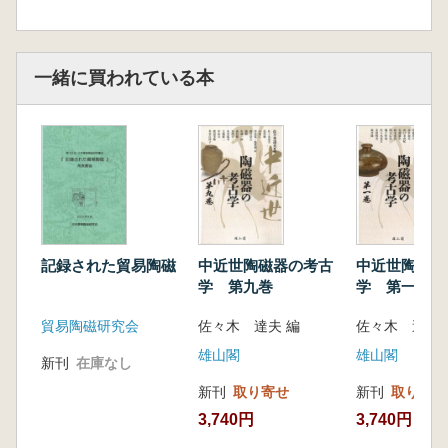
一緒に買われている本
記録された貿易陶磁
中近世陶磁器の考古
中近世陶磁器
学 第九巻
学 第一巻
貿易陶磁研究会
佐々木 達夫 編
佐々木 達夫 
雄山閣
雄山閣
新刊
在庫なし
新刊
取り寄せ
新刊
取り寄せ
3,740円
3,740円