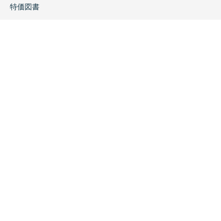
特価図書
特集
書店様へ
著者ログイン
会社案内
お問い合わせ
リンク
採用情報
プライバシーポリシー
特定商取引に関する表示