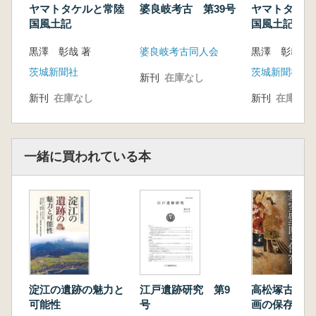
ヤマトタケルと常陸
婆良岐考古 第39号
ヤマトタケル
国風土記
国風土記
黒澤 彰哉 著
婆良岐考古同人会
黒澤 彰哉 著
茨城新聞社
茨城新聞社
新刊
在庫なし
新刊
在庫なし
新刊
在庫なし
一緒に買われている本
淀江の遺跡の魅力と
江戸遺跡研究 第9
高松塚古墳と
可能性
号
画の保存