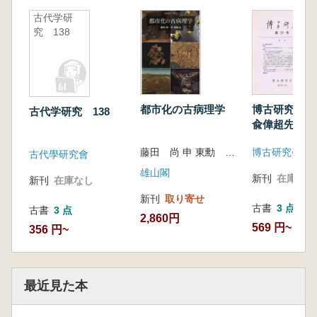
古代学研
究 138
都市化の古病理学
博古研究 第
古代学研究 138
兪偉超先生追
藤田 尚 申 東勳 編集
博古研究会
古代學研究會
雄山閣
新刊
在庫なし
新刊
在庫なし
新刊
取り寄せ
古書
3 点
古書
3 点
2,860円
569 円~
356 円~
最近見た本