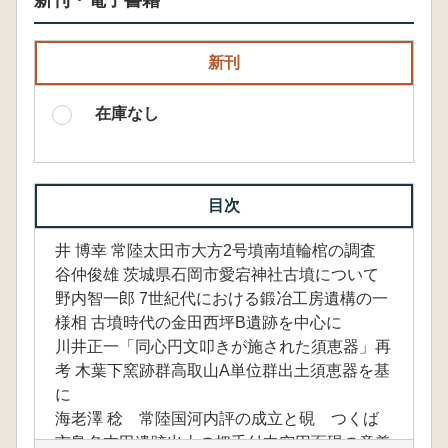
新刊・電子書籍
新刊
在庫なし
目次
井 博幸 常陸太田市大方2号墳南埴輪棺の調査
谷仲俊雄 茨城県石岡市愛宕神社古墳について
野内智一郎 7世紀代における鍛冶工房遺構の一
様相 古墳時代の金田西坪B遺跡を中心に
川井正一「同心円文叩きが施された須恵器」再
考 木葉下窯跡群高取山A単位群出土須恵器を基
に
海老澤 稔 常陸国河内評の成立と硯 つくば
市島名本田遺跡出土の把手付中空円面硯の意義