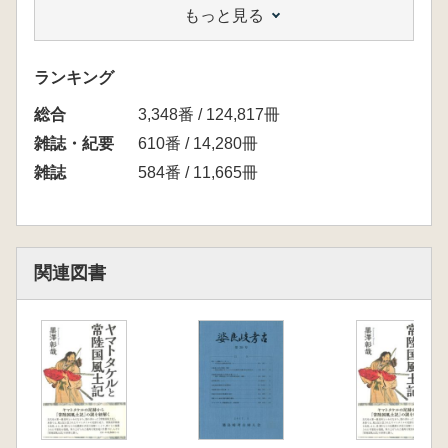
もっと見る
横倉要次 茨城県北部の大型石棒 V 常陸太田
市水口遺跡・細田東遺跡発見の考古資料紹介
青山俊明 東海村平原A貝塚採取土器から
ランキング
総合
3,348番 / 124,817冊
雑誌・紀要
610番 / 14,280冊
雑誌
584番 / 11,665冊
関連図書