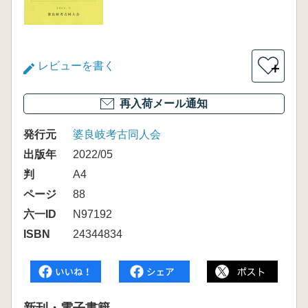
レビューを書く
＋
再入荷メール通知
発行元
婆良岐考古同人会
出版年
2022/05
判
A4
ページ
88
六一ID
N97192
ISBN
24344834