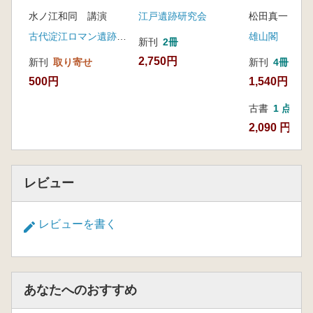
水ノ江和同 講演
江戸遺跡研究会
松田真一 著
古代淀江ロマン遺跡回廊推進会議(今井出版)
雄山閣
新刊
2冊
2,750円
新刊
取り寄せ
新刊
4冊
500円
1,540円
古書
1 点
2,090 円
レビュー
レビューを書く
あなたへのおすすめ