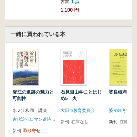
古書
1 点
1,100 円
一緒に買われている本
淀江の遺跡の魅力と
石見銀山学ことはじ
婆良岐考古 
可能性
め5 火
水ノ江和同 講演
大田市教育委員会
婆良岐考古同
古代淀江ロマン遺跡回廊推進会議(今井出版)
新刊
在庫なし
新刊
在庫なし
新刊
取り寄せ