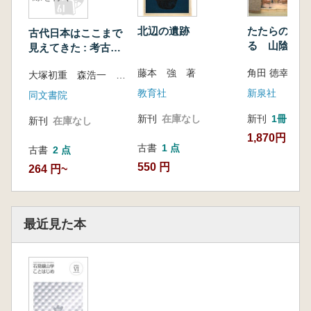
北辺の遺跡
たたらの実像
古代日本はここまで
る 山陰の製
見えてきた : 考古学
最前線を行く
藤本 強 著
角田 徳幸 著
大塚初重 森浩一 岡村道雄著
教育社
新泉社
同文書院
新刊
在庫なし
新刊
1冊
新刊
在庫なし
1,870円
古書
1 点
古書
2 点
550 円
264 円~
最近見た本