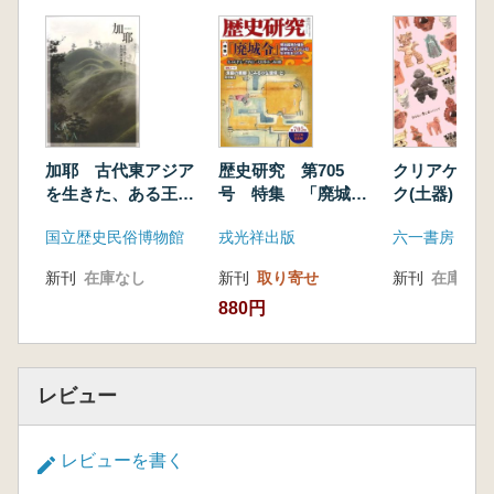
加耶 古代東アジア
歴史研究 第705
クリアケース
を生きた、ある王国
号 特集 「廃城
ク(土器)
の歴史
令」
国立歴史民俗博物館
戎光祥出版
六一書房
新刊
在庫なし
新刊
取り寄せ
新刊
在庫なし
880円
レビュー
レビューを書く