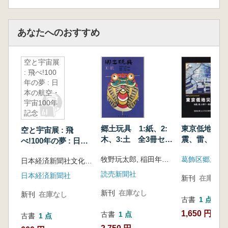
あなたへのおすすめ
空と宇宙展
: 飛べ!100
年の夢 : 日
本の航空・
宇宙100年
記念
郷土玩具 1:紙、2:
東京低地災害
空と宇宙展 : 飛
木、3:土 全3冊セッ
震、雷、火事
べ!100年の夢 : 日本
ト 新装版
の航空・宇宙100年
牧野玩太郎, 稲田年行 編著
日本経済新聞社文化事業局, 日経サイエンス社編
記念
読売新聞社
日本経済新聞社
新刊
在庫なし
新刊
在庫なし
新刊
在庫なし
古書
1 点
1,650 円
古書
1 点
古書
1 点