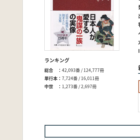
ランキング
総合
42,093番 / 124,777冊
単行本
7,724番 / 16,011冊
中世
1,273番 / 2,697冊