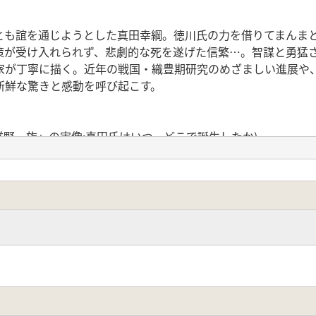
とも誼を通じようとした真田幸綱。徳川氏の力を借りてまんま
策が受け入れられず、悲劇的な死を遂げた信繁…。智謀と勇猛
家が丁寧に描く。近年の戦国・織豊期研究のめざましい進展や
新鮮な驚きと感動を呼び起こす。
滋野一族」の実像;真田氏はいつ、どこで誕生したか)
はじまり;武田晴信への臣従 ほか)
近習時代;兄信綱の死と家督相続 ほか)
東国の火薬庫、弾ける;豊臣大名真田氏 ほか)
伏;大坂冬の陣 ほか)