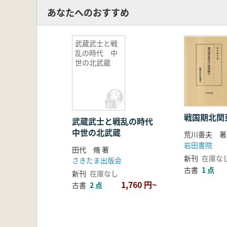
あなたへのおすすめ
武蔵武士と戦
乱の時代 中
世の北武蔵
戦国期北関
武蔵武士と戦乱の時代
中世の北武蔵
荒川善夫 著
岩田書院
田代 脩 著
新刊
在庫な
さきたま出版会
古書
1 点
新刊
在庫なし
1,760 円~
古書
2 点