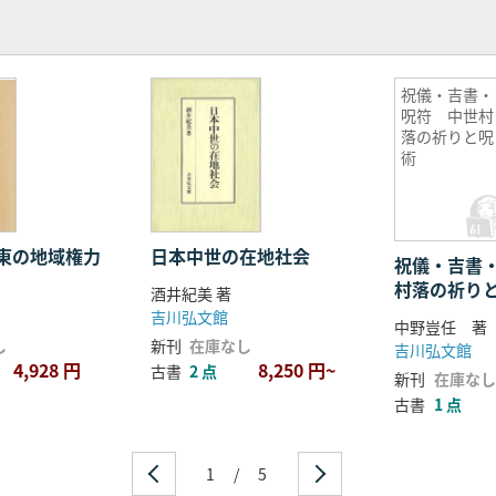
祝儀・吉書・
呪符 中世村
落の祈りと呪
術
東の地域権力
日本中世の在地社会
祝儀・吉書
村落の祈り
酒井紀美 著
吉川弘文館
中野豈任 著
し
新刊
在庫なし
吉川弘文館
4,928 円
8,250 円~
古書
2 点
新刊
在庫なし
古書
1 点
1
/
5