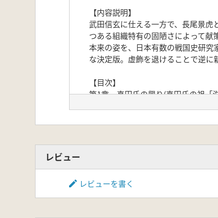
【内容説明】
武田信玄に仕える一方で、長尾景虎
つある組織特有の固陋さによって献
本来の姿を、日本有数の戦国史研究
な決定版。虚飾を退けることで逆に
【目次】
第1章 真田氏の興り(真田氏の祖「
第2章 真田幸綱の本領回復(苦難の
第3章 真田昌幸の飛躍(武田信玄の
第4章 「犬伏の別れ」と上田合戦(
第5章 真田信繁の悲劇(真田信繁の雌
レビュー
レビューを書く