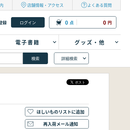
内
店舗情報・アクセス
よくある質問
0
0
登録
点
円
電子書籍
グッズ・他
詳細検索
ほしいものリストに追加
再入荷メール通知