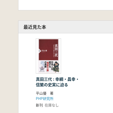
最近見た本
真田三代 : 幸綱・昌幸・
信繁の史実に迫る
平山優 著
PHP研究所
新刊
在庫なし