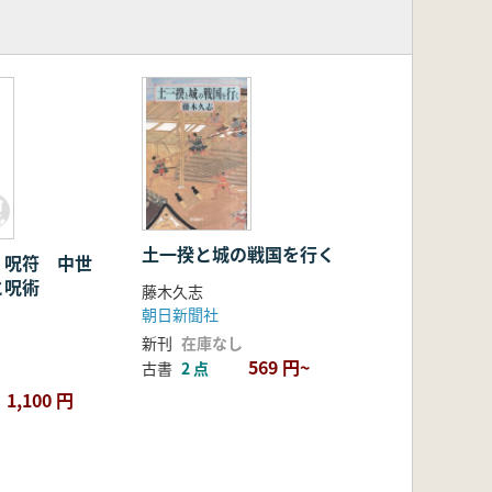
土一揆と城の戦国を行く
・呪符 中世
と呪術
藤木久志
朝日新聞社
新刊
在庫なし
569 円~
古書
2 点
1,100 円