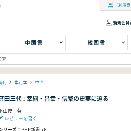
ご利用案
版
新規会員
中国書
韓国書
新刊
単行本
中世
真田三代 : 幸綱・昌幸・信繁の史実に迫る
平山優 著
レビューを書く
シリーズ
PHP新書 761