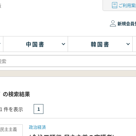
ご利用案
版
新規会員
中国書
韓国書
` の検索結果
- 1 件を表示
1
政治経済
:民主主義