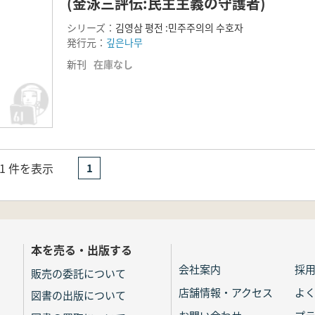
(金泳三評伝:民主主義の守護者)
シリーズ：
김영삼 평전 :민주주의의 수호자
発行元：
깊은나무
新刊
在庫なし
- 1 件を表示
1
本を売る・出版する
会社案内
採
販売の委託について
店舗情報・アクセス
よ
図書の出版について