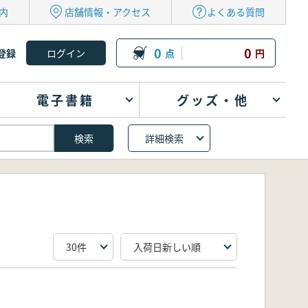
内
店舗情報・アクセス
よくある質問
0
0
登録
点
円
電子書籍
グッズ・他
詳細検索