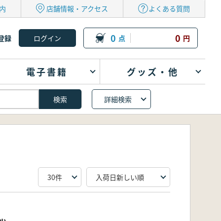
内
店舗情報・アクセス
よくある質問
0
0
登録
点
円
電子書籍
グッズ・他
詳細検索