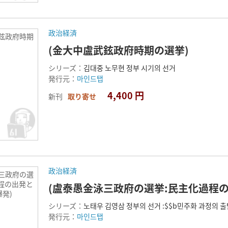
政治経済
武鉉政府時期
(金大中盧武鉉政府時期の選挙)
シリーズ：
김대중 노무현 정부 시기의 선거
発行元：
마인드탭
4,400 円
新刊
取り寄せ
政治経済
泳三政府の選
程の出発と
(盧泰愚金泳三政府の選挙:民主化過程
発)
シリーズ：
노태우 김영삼 정부의 선거 :$$b민주화 과정의 
発行元：
마인드탭