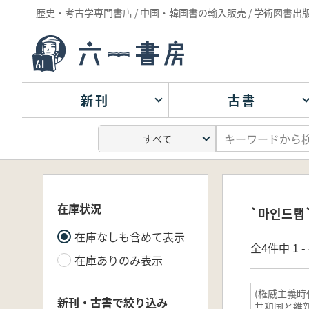
歴史・考古学専門書店 / 中国・韓国書の輸入販売 / 学術図書出
新刊
古書
在庫状況
`마인드탭
在庫なしも含めて表示
全4件中 1 
在庫ありのみ表示
(権威主義時
新刊・古書で絞り込み
共和国と維新