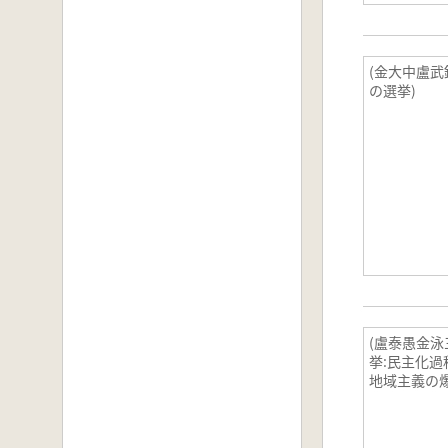
(金大中盧
の選挙)
(盧泰愚金
挙:民主化過
地域主義の爆