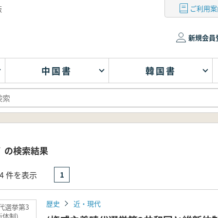
ご利用案
版
新規会員
中国書
韓国書
` の検索結果
- 4 件を表示
1
歴史
近・現代
代選挙第3
体制)