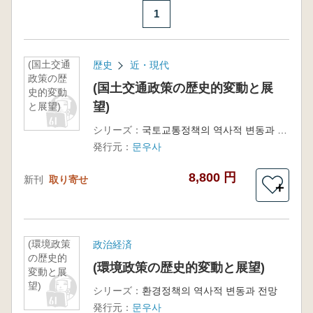
1
(国土交通
歴史
近・現代
政策の歴
(国土交通政策の歴史的変動と展
史的変動
望)
と展望)
シリーズ：
국토교통정책의 역사적 변동과 전망
発行元：
문우사
8,800 円
新刊
取り寄せ
＋
(環境政策
政治経済
の歴史的
(環境政策の歴史的変動と展望)
変動と展
望)
シリーズ：
환경정책의 역사적 변동과 전망
発行元：
문우사