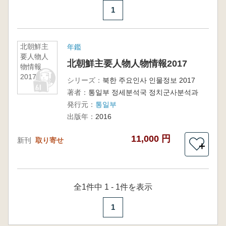
1
北朝鮮主
年鑑
要人物人
北朝鮮主要人物人物情報2017
物情報
2017
シリーズ：
북한 주요인사 인물정보 2017
著者：
통일부 정세분석국 정치군사분석과
発行元：
통일부
出版年：
2016
11,000 円
新刊
取り寄せ
＋
全1件中 1 - 1件を表示
1