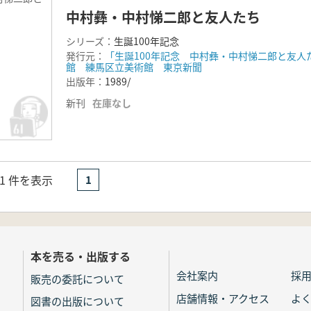
中村彝・中村悌二郎と友人たち
シリーズ：
生誕100年記念
発行元：
「生誕100年記念 中村彝・中村悌二郎と友
館 練馬区立美術館 東京新聞
出版年：
1989/
新刊
在庫なし
- 1 件を表示
1
本を売る・出版する
会社案内
採
販売の委託について
店舗情報・アクセス
よ
図書の出版について