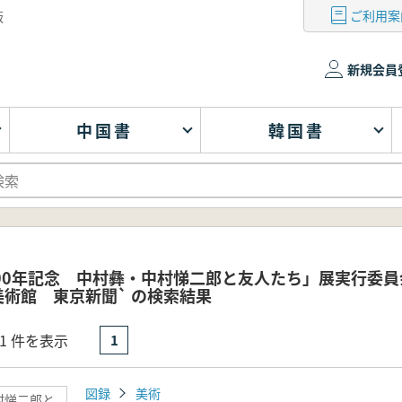
ご利用案
版
新規会員
中国書
韓国書
100年記念 中村彝・中村悌二郎と友人たち」展実行
術館 東京新聞` の検索結果
- 1 件を表示
1
図録
美術
村悌二郎と