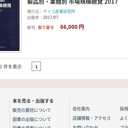
製品別・業體別 市場規模總覽 2017
発行元：
デイコ産業研究所
出版年：
2017/07
66,000 円
新刊
取り寄せ
- 1 件を表示
1
本を売る・出版する
会社案内
採
販売の委託について
店舗情報・アクセス
よ
図書の出版について
お問い合わせ
プ
図書の買取について