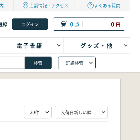
内
店舗情報・アクセス
よくある質問
0
0
登録
点
円
電子書籍
グッズ・他
詳細検索