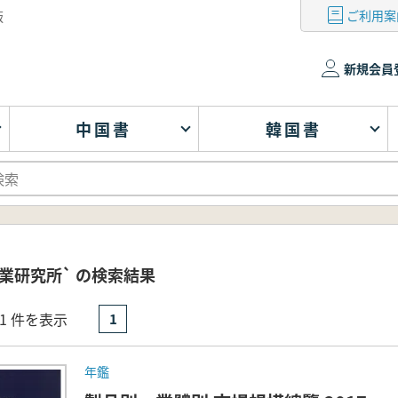
ご利用案
版
新規会員
中国書
韓国書
業研究所` の検索結果
- 1 件を表示
1
年鑑