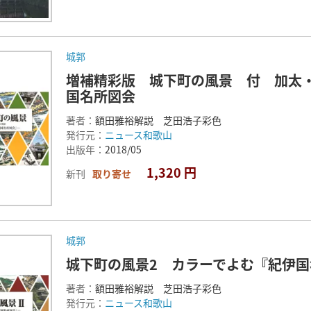
城郭
増補精彩版 城下町の風景 付 加太
国名所図会
著者：
額田雅裕解説 芝田浩子彩色
発行元：
ニュース和歌山
出版年：
2018/05
1,320 円
新刊
取り寄せ
城郭
城下町の風景2 カラーでよむ『紀伊国
著者：
額田雅裕解説 芝田浩子彩色
発行元：
ニュース和歌山