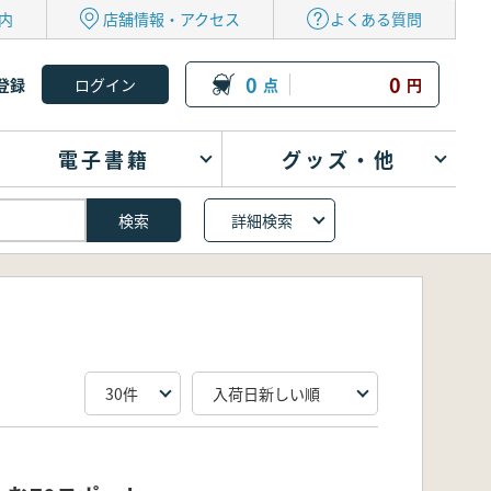
内
店舗情報・アクセス
よくある質問
0
0
登録
点
円
電子書籍
グッズ・他
詳細検索