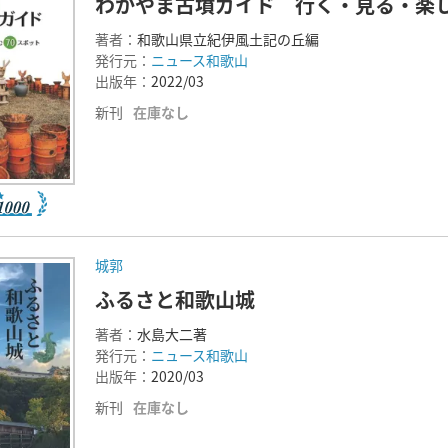
わかやま古墳ガイド 行く・見る・楽し
著者：
和歌山県立紀伊風土記の丘編
発行元：
ニュース和歌山
出版年：
2022/03
新刊
在庫なし
城郭
ふるさと和歌山城
著者：
水島大二著
発行元：
ニュース和歌山
出版年：
2020/03
新刊
在庫なし