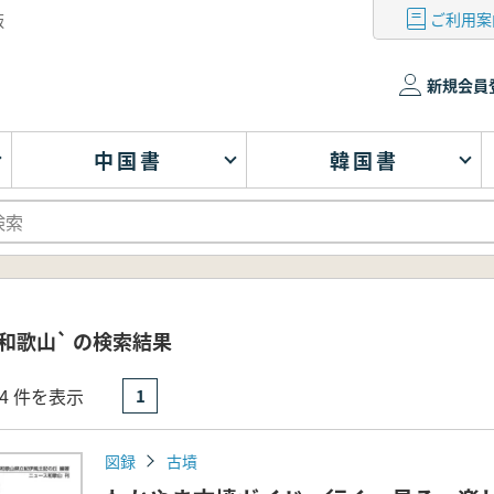
ご利用案
版
新規会員
中国書
韓国書
和歌山` の検索結果
- 4 件を表示
1
図録
古墳