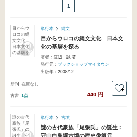
1
目からウ
単行本
縄文
ロコの縄
目からウロコの縄文文化 日本文
文文化
化の基層を探る
日本文化
の基層を
著者：
渡辺 誠 著
探る
発行元：
ブックショップマイタウン
出版年：
2008/12
新刊
在庫なし
＋
440 円
古書
1点
謎の古代
単行本
古墳
豪族「尾
謎の古代豪族「尾張氏」の誕生 :
張氏」の
守山白鳥塚古墳の歴史像復元
誕生 : 守