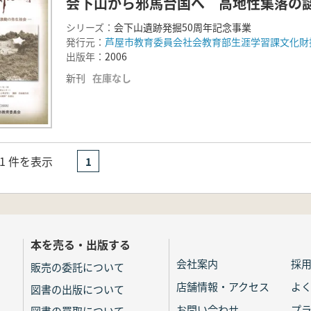
会下山から邪馬台国へ 高地性集落の
シリーズ：
会下山遺跡発掘50周年記念事業
発行元：
芦屋市教育委員会社会教育部生涯学習課文化財
出版年：
2006
新刊
在庫なし
- 1 件を表示
1
本を売る・出版する
会社案内
採
販売の委託について
店舗情報・アクセス
よ
図書の出版について
お問い合わせ
プ
図書の買取について