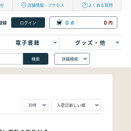
内
店舗情報・アクセス
よくある質問
0
0
登録
点
円
電子書籍
グッズ・他
詳細検索