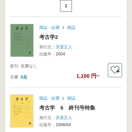
1
雑誌・紀要
雑誌
考古学2
発行元：
安斎正人
出版年：
2004
新刊
在庫なし
＋
1,100 円~
古書
2点
雑誌・紀要
雑誌
考古学 6 終刊号特集
発行元：
安斎正人
出版年：
2008/04