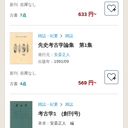
新刊
在庫なし
＋
633 円~
古書
7点
雑誌・紀要
雑誌
先史考古学論集 第1集
発行元：
安斎正人
出版年：
1991/09
新刊
在庫なし
＋
569 円~
古書
4点
雑誌・紀要
雑誌
考古学1 (創刊号)
著者：
安斎正人 編