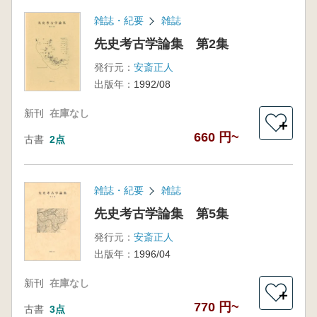
雑誌・紀要
雑誌
先史考古学論集 第2集
発行元：
安斎正人
出版年：
1992/08
新刊
在庫なし
＋
660 円~
古書
2点
雑誌・紀要
雑誌
先史考古学論集 第5集
発行元：
安斎正人
出版年：
1996/04
新刊
在庫なし
＋
770 円~
古書
3点