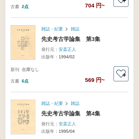
＋
704 円~
古書
2点
雑誌・紀要
雑誌
先史考古学論集 第3集
発行元：
安斎正人
出版年：
1994/02
新刊
在庫なし
＋
569 円~
古書
6点
雑誌・紀要
雑誌
先史考古学論集 第4集
発行元：
安斎正人
出版年：
1995/04