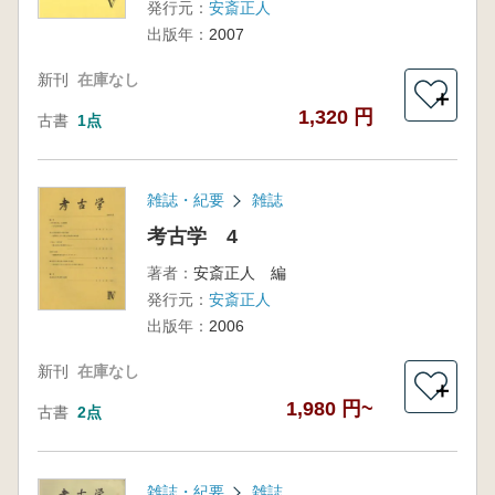
発行元：
安斎正人
出版年：
2007
新刊
在庫なし
＋
1,320 円
古書
1点
雑誌・紀要
雑誌
考古学 4
著者：
安斎正人 編
発行元：
安斎正人
出版年：
2006
新刊
在庫なし
＋
1,980 円~
古書
2点
雑誌・紀要
雑誌