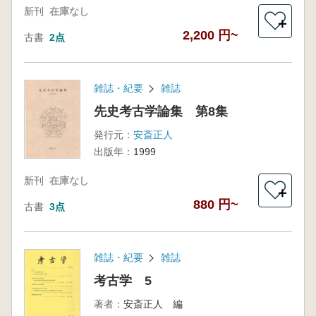
新刊
在庫なし
＋
2,200 円~
古書
2点
雑誌・紀要
雑誌
先史考古学論集 第8集
発行元：
安斎正人
出版年：
1999
新刊
在庫なし
＋
880 円~
古書
3点
雑誌・紀要
雑誌
考古学 5
著者：
安斎正人 編