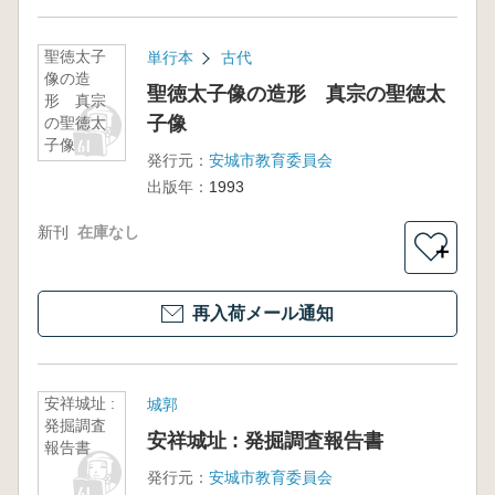
聖徳太子
単行本
古代
像の造
聖徳太子像の造形 真宗の聖徳太
形 真宗
子像
の聖徳太
子像
発行元：
安城市教育委員会
出版年：
1993
新刊
在庫なし
＋
再入荷メール通知
安祥城址 :
城郭
発掘調査
安祥城址 : 発掘調査報告書
報告書
発行元：
安城市教育委員会