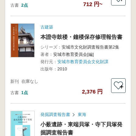
712 円~
古書
2点
古建築
本證寺鼓楼・鐘楼保存修理報告書
シリーズ：
安城市文化財調査報告書第2集
著者：
安城市教育委員会[編]
発行元：
安城市教育委員会文化財課
出版年：
2010
新刊
在庫なし
＋
2,376 円
古書
1点
発掘調査報告書
東海
小薮遺跡・東端貝塚・寺下貝塚発
掘調査報告書