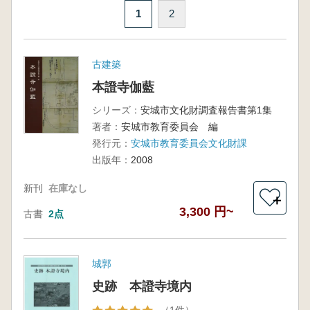
1
2
古建築
本證寺伽藍
シリーズ：
安城市文化財調査報告書第1集
著者：
安城市教育委員会 編
発行元：
安城市教育委員会文化財課
出版年：
2008
新刊
在庫なし
＋
3,300 円~
古書
2点
城郭
史跡 本證寺境内