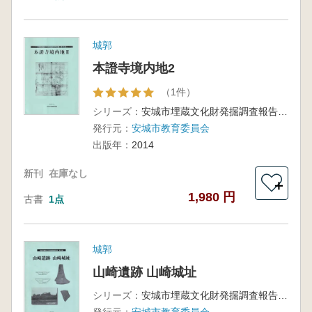
城郭
本證寺境内地2
（1件）
シリーズ：
安城市埋蔵文化財発掘調査報告書 第33集
発行元：
安城市教育委員会
出版年：
2014
新刊
在庫なし
＋
1,980 円
古書
1点
城郭
山崎遺跡 山崎城址
シリーズ：
安城市埋蔵文化財発掘調査報告書第24集