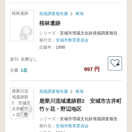
桜林遺跡
発掘調査報告書
東海
桜林遺跡
シリーズ：
安城市埋蔵文化財発掘調査報告書3
発行元：
安城市教育委員会
出版年：
1998
新刊
在庫なし
＋
997 円
古書
1点
鹿乗川流
発掘調査報告書
東海
域遺跡群
鹿乗川流域遺跡群2 安城市古井町
2 安城市
竹ヶ花・野辺地区
古井町竹
ヶ花・野
シリーズ：
安城市埋蔵文化財発掘調査報告書第13集
辺地区
発行元：
安城市教育委員会