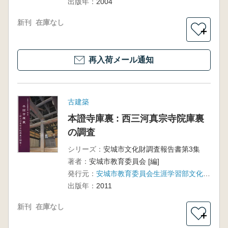
出版年：
2004
新刊
在庫なし
＋
再入荷メール通知
古建築
本證寺庫裏 : 西三河真宗寺院庫裏
の調査
シリーズ：
安城市文化財調査報告書第3集
著者：
安城市教育委員会 [編]
発行元：
安城市教育委員会生涯学習部文化財課
出版年：
2011
新刊
在庫なし
＋