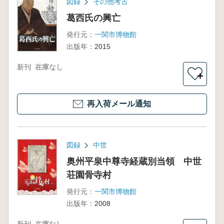
図録
その他考古
葛西氏の興亡
発行元：
一関市博物館
出版年：
2015
新刊
在庫なし
＋
再入荷メール通知
図録
中世
奥州平泉中尊寺経蔵別当領 中世
荘園骨寺村
発行元：
一関市博物館
出版年：
2008