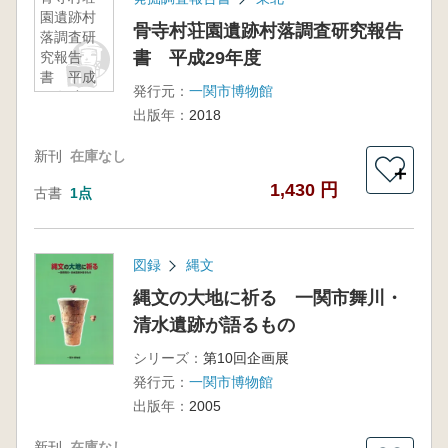
園遺跡村
骨寺村荘園遺跡村落調査研究報告
落調査研
書 平成29年度
究報告
書 平成
発行元：
一関市博物館
29年度
出版年：
2018
新刊
在庫なし
＋
1,430 円
古書
1点
図録
縄文
縄文の大地に祈る 一関市舞川・
清水遺跡が語るもの
シリーズ：
第10回企画展
発行元：
一関市博物館
出版年：
2005
新刊
在庫なし