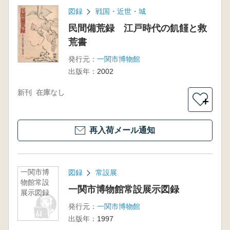
図録
戦国・近世・城
民間備荒録 江戸時代の飢饉と救
荒書
発行元：
一関市博物館
出版年：
2002
新刊
在庫なし
＋
再入荷メール通知
一関市博
図録
常設展
物館常設
一関市博物館常設展示図録
展示図録
発行元：
一関市博物館
出版年：
1997