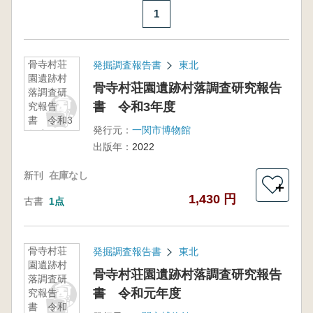
1
骨寺村荘
発掘調査報告書
東北
園遺跡村
骨寺村荘園遺跡村落調査研究報告
落調査研
書 令和3年度
究報告
書 令和3
発行元：
一関市博物館
年度
出版年：
2022
新刊
在庫なし
＋
1,430 円
古書
1点
骨寺村荘
発掘調査報告書
東北
園遺跡村
骨寺村荘園遺跡村落調査研究報告
落調査研
書 令和元年度
究報告
書 令和