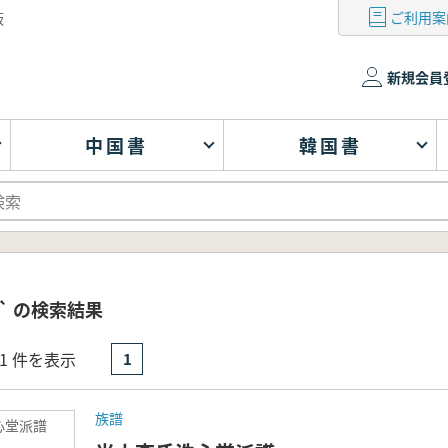
ご利用案
版
新規会員
中国書
韓国書
` の検索結果
- 1 件を表示
1
族譜
心堂派譜