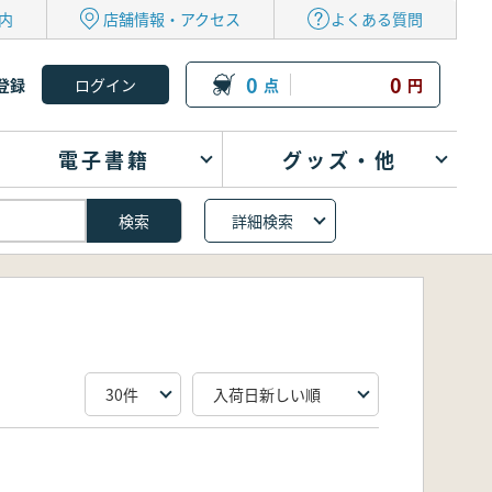
内
店舗情報・アクセス
よくある質問
0
0
登録
点
円
電子書籍
グッズ・他
詳細検索