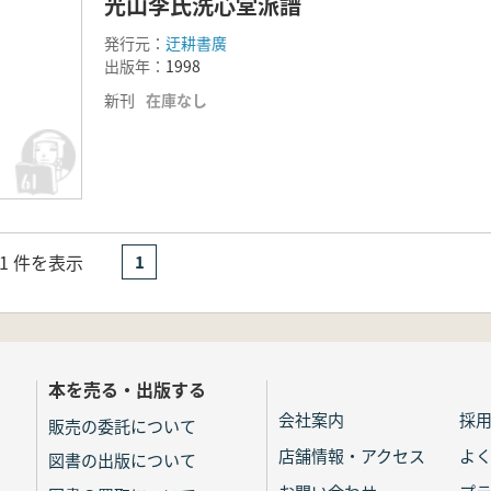
光山李氏洗心堂派譜
発行元：
迂耕書廣
出版年：
1998
新刊
在庫なし
- 1 件を表示
1
本を売る・出版する
会社案内
採
販売の委託について
店舗情報・アクセス
よ
図書の出版について