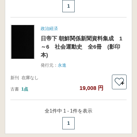
1
政治経済
日帝下 朝鮮関係新聞資料集成 1
～6 社会運動史 全6冊 (影印
本)
発行元：
永進
新刊
在庫なし
＋
19,008 円
古書
1点
全1件中 1 - 1件を表示
1