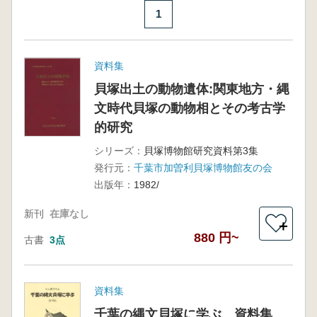
1
資料集
貝塚出土の動物遺体:関東地方・縄
文時代貝塚の動物相とその考古学
的研究
シリーズ：
貝塚博物館研究資料第3集
発行元：
千葉市加曽利貝塚博物館友の会
出版年：
1982/
新刊
在庫なし
＋
880 円~
古書
3点
資料集
千葉の縄文貝塚に学ぶ 資料集