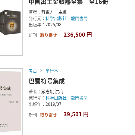
中国出土金銀器全集 全16冊
著者：
斉東方 主編
発行元：
科学出版社 龍門書局
出版年：
2025/08
236,500 円
新刊
取り寄せ
考古
単行本
巴蜀符号集成
著者：
厳志斌 洪梅
発行元：
科学出版社 龍門書局
出版年：
2019/07
39,501 円
新刊
取り寄せ