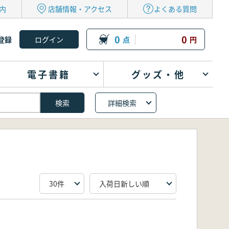
内
店舗情報・アクセス
よくある質問
0
0
登録
点
円
電子書籍
グッズ・他
詳細検索