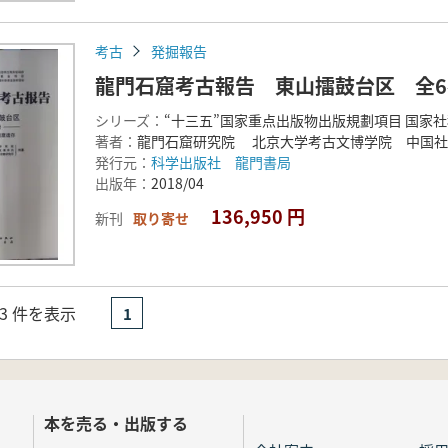
考古
発掘報告
龍門石窟考古報告 東山擂鼓台区 全6
シリーズ：
“十三五”国家重点出版物出版規劃項目 国家
著者：
龍門石窟研究院 北京大学考古文博学院 中国社
発行元：
科学出版社 龍門書局
出版年：
2018/04
136,950 円
新刊
取り寄せ
- 3 件を表示
1
本を売る・出版する