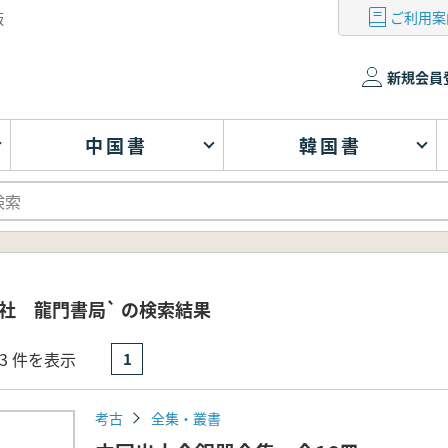
ご利用案
版
新規会員
中国書
韓国書
社 龍門書局` の検索結果
- 3 件を表示
1
考古
全集・叢書