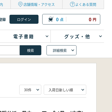
内
店舗情報・アクセス
よくある質問
0
0
登録
点
円
電子書籍
グッズ・他
詳細検索