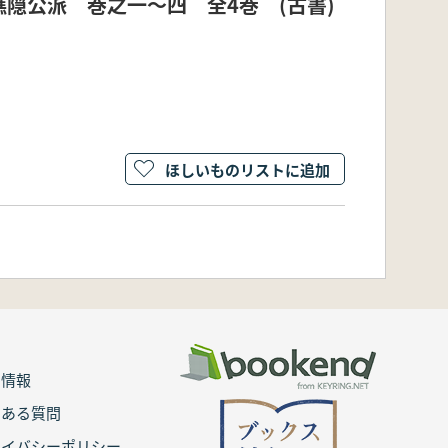
隠公派 巻之一～四 全4巻 (古書)
ほしいものリストに追加
用情報
くある質問
ライバシーポリシー