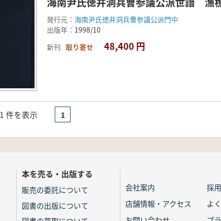
海南尹氏徳井洞兵曹参議公派世譜 漁樵
発行元：
海南尹氏徳井洞兵曹参議公派門中
出版年：
1998/10
48,400 円
新刊
取り寄せ
- 1 件を表示
1
本を売る・出版する
会社案内
採
販売の委託について
店舗情報・アクセス
よ
図書の出版について
お問い合わせ
プ
図書の買取について