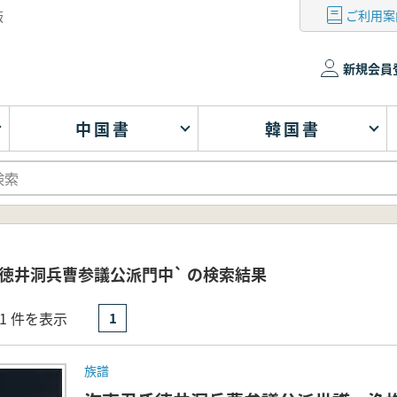
ご利用案
版
新規会員
中国書
韓国書
徳井洞兵曹参議公派門中` の検索結果
- 1 件を表示
1
族譜