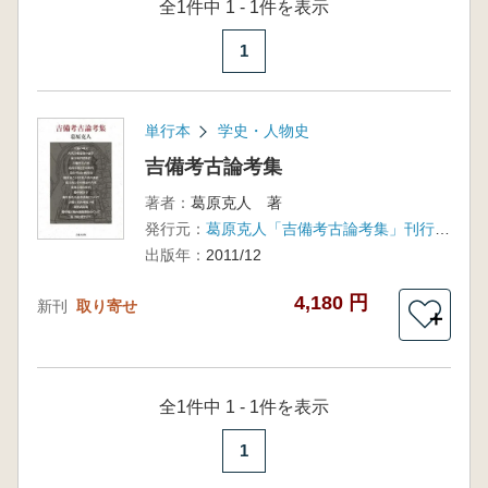
全1件中 1 - 1件を表示
1
単行本
学史・人物史
吉備考古論考集
著者：
葛原克人 著
発行元：
葛原克人「吉備考古論考集」刊行会(吉備人出版)
出版年：
2011/12
4,180 円
新刊
取り寄せ
＋
全1件中 1 - 1件を表示
1