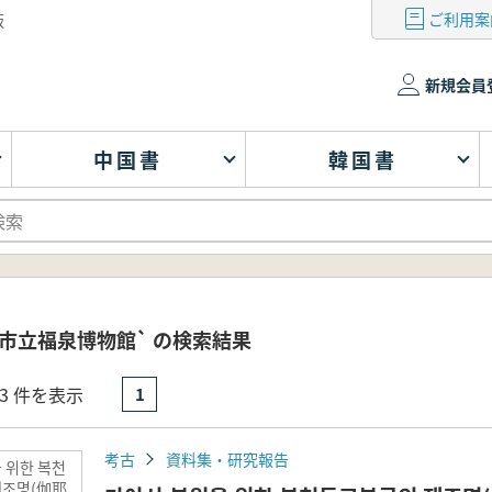
ご利用案
版
新規会員
中国書
韓国書
市立福泉博物館` の検索結果
- 3 件を表示
1
考古
資料集・研究報告
 위한 복천
재조명(伽耶