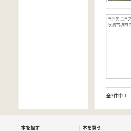
복천동 고분군
泉洞古墳群の
全3件中 1 
本を探す
本を買う