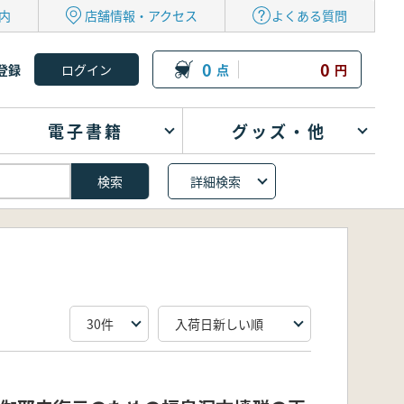
内
店舗情報・アクセス
よくある質問
0
0
登録
点
円
電子書籍
グッズ・他
詳細検索