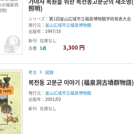
가야사 복원을 위한 복천동고분군의 재
めの福泉洞
照明)
明)
シリーズ：
第1回釜山広域市立福泉博物館学術発表大会
発行元：
釜山広域市立福泉博物館
出版年：
1997/10
新刊
在庫なし
3,300 円
古書
1点
考古
図録
복천동 고분군 이야기 (福泉洞古墳群物語)
発行元：
釜山広域市立福泉博物館
出版年：
2001/02
新刊
在庫なし