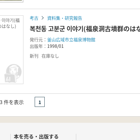
考古
資料集・研究報告
 이야기(福
はなし)
복천동 고분군 이야기(福泉洞古墳群のは
発行元：
釜山広域市立福泉博物館
出版年：
1998/01
新刊
在庫なし
- 3 件を表示
1
本を売る・出版する