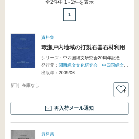
全2件中 1 - 2件を表示
1
資料集
環瀬戸内地域の打製石器石材利用
シリーズ：
中四国縄文研究会20周年記念大会 第2回西日本縄文文化研究会合同大会
発行元：
関西縄文文化研究会 中四国縄文研究会 九州縄文研究会
出版年：
2009/06
新刊
在庫なし
＋
再入荷メール通知
資料集