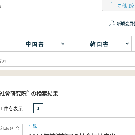
ご利用案
版
新規会員
中国書
韓国書
社會硏究院` の検索結果
- 1 件を表示
1
年鑑
準韓国の社会