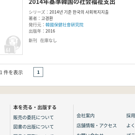
2014年基準韓国の社会福祉支出
シリーズ：
2014년 기준 한국의 사회복지지출
著者：
고경환
発行元：
韓國保健社會硏究院
出版年：
2016
新刊
在庫なし
- 1 件を表示
1
本を売る・出版する
会社案内
採
販売の委託について
店舗情報・アクセス
よ
図書の出版について