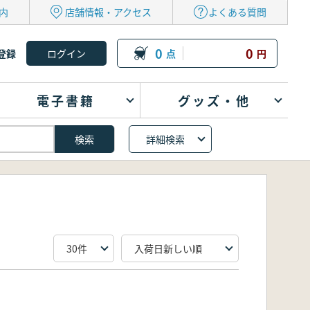
内
店舗情報・アクセス
よくある質問
0
0
登録
点
円
電子書籍
グッズ・他
詳細検索