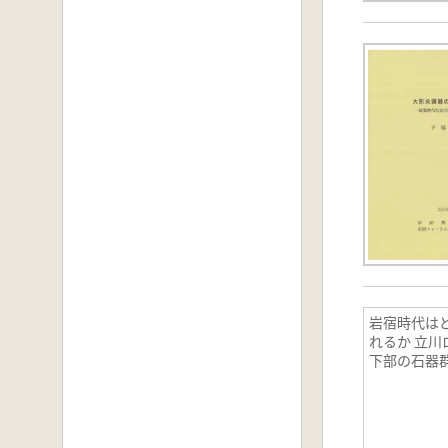
岩宿時代は
れるか 立川
下部の石器群