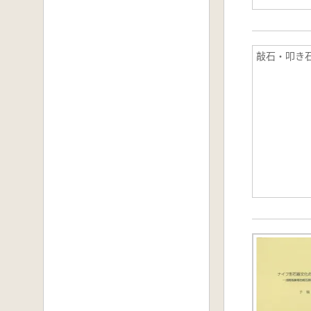
敲石・叩き