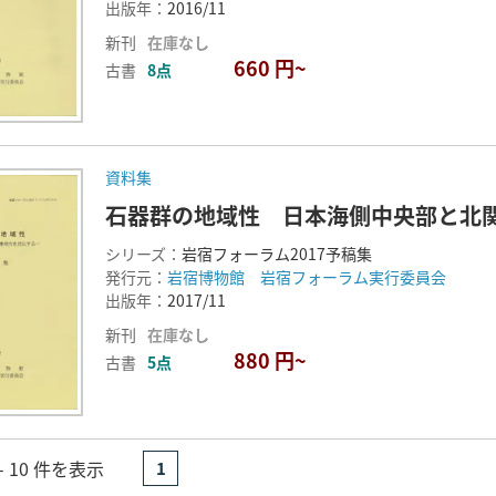
出版年：
2016/11
新刊
在庫なし
660 円~
古書
8点
資料集
石器群の地域性 日本海側中央部と北
シリーズ：
岩宿フォーラム2017予稿集
発行元：
岩宿博物館 岩宿フォーラム実行委員会
出版年：
2017/11
新刊
在庫なし
880 円~
古書
5点
- 10 件を表示
1