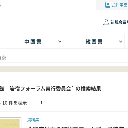
ご利用案
版
新規会員
中国書
韓国書
館 岩宿フォーラム実行委員会` の検索結果
- 10 件を表示
1
資料集