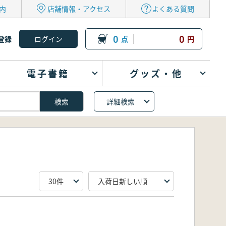
内
店舗情報・アクセス
よくある質問
0
0
登録
点
円
電子書籍
グッズ・他
詳細検索