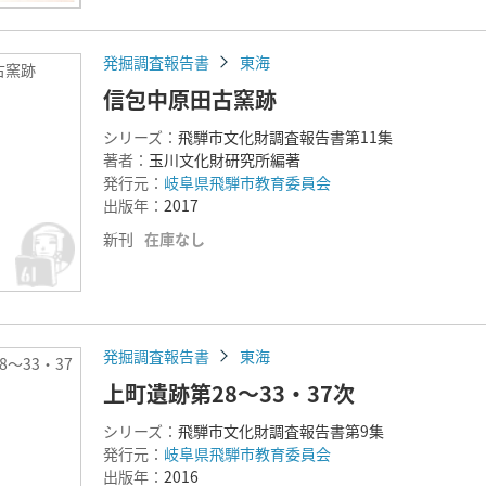
発掘調査報告書
東海
古窯跡
信包中原田古窯跡
シリーズ：
飛騨市文化財調査報告書第11集
著者：
玉川文化財研究所編著
発行元：
岐阜県飛騨市教育委員会
出版年：
2017
新刊
在庫なし
発掘調査報告書
東海
～33・37
上町遺跡第28～33・37次
シリーズ：
飛騨市文化財調査報告書第9集
発行元：
岐阜県飛騨市教育委員会
出版年：
2016