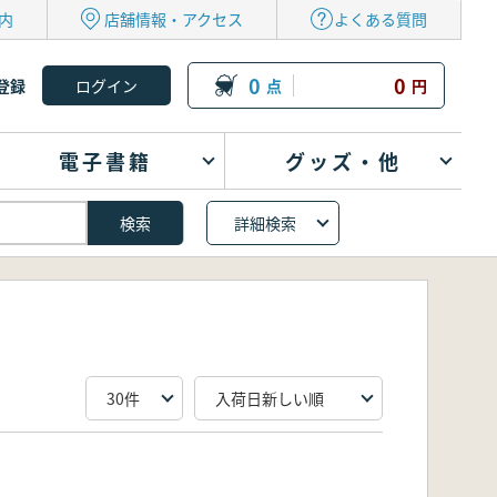
内
店舗情報・アクセス
よくある質問
0
0
登録
点
円
電子書籍
グッズ・他
詳細検索