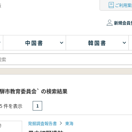
ご利用案
版
新規会員
中国書
韓国書
騨市教育委員会` の検索結果
- 5 件を表示
1
発掘調査報告書
東海
跡