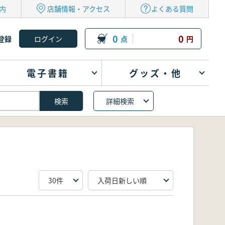
内
店舗情報・アクセス
よくある質問
0
0
登録
点
円
電子書籍
グッズ・他
詳細検索