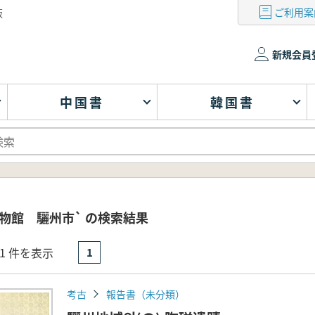
ご利用案
版
新規会員
中国書
韓国書
物館 驪州市` の検索結果
- 1 件を表示
1
考古
報告書（未分類）