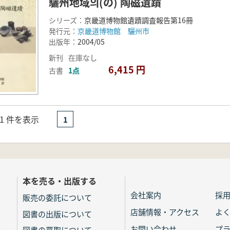
驪州地域의(の) 陶磁遺蹟
シリーズ：
京畿道博物館遺蹟調査報告第16冊
発行元：
京畿道博物館 驪州市
出版年：
2004/05
新刊
在庫なし
6,415 円
古書
1点
- 1 件を表示
1
本を売る・出版する
会社案内
採
販売の委託について
店舗情報・アクセス
よ
図書の出版について
お問い合わせ
プ
図書の買取について