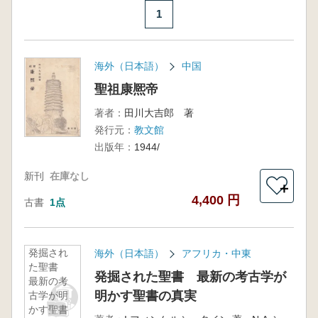
1
海外（日本語）
中国
聖祖康熈帝
著者：
田川大吉郎 著
発行元：
教文館
出版年：
1944/
新刊
在庫なし
＋
4,400 円
古書
1点
発掘され
海外（日本語）
アフリカ・中東
た聖書
発掘された聖書 最新の考古学が
最新の考
明かす聖書の真実
古学が明
かす聖書