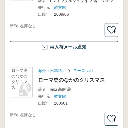
著者：
I.フィンケルシュタイン 著 N.A.シルバーマン 著 越後屋 朗 訳
の真実
発行元：
教文館
出版年：
2009/06
新刊
在庫なし
＋
再入荷メール通知
ローマ史
海外（日本語）
ヨーロッパ
のなかの
ローマ史のなかのクリスマス
クリスマ
ス
著者：
保坂高殿 著
発行元：
教文館
出版年：
200501
新刊
在庫なし
＋