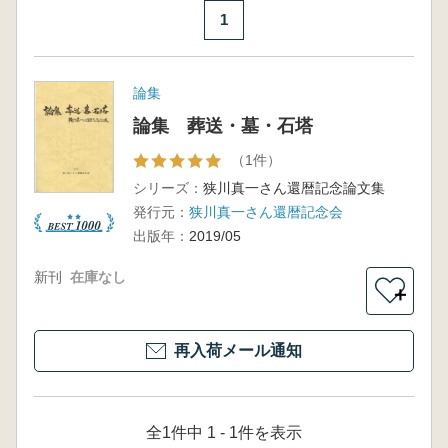
1
論集
論集 葬送・墓・石塔
（1件）
シリーズ：
狭川真一さん還暦記念論文集
発行元：
狭川真一さん還暦記念会
出版年：
2019/05
新刊
在庫なし
＋
再入荷メール通知
全1件中 1 - 1件を表示