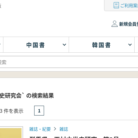
ご利用案
版
新規会員
中国書
韓国書
史研究会` の検索結果
- 3 件を表示
1
雑誌・紀要
雑誌