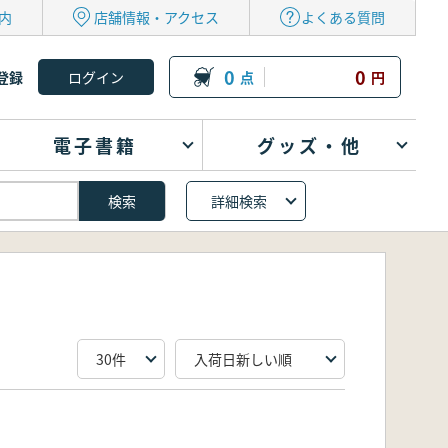
内
店舗情報・アクセス
よくある質問
0
0
登録
点
円
電子書籍
グッズ・他
詳細検索