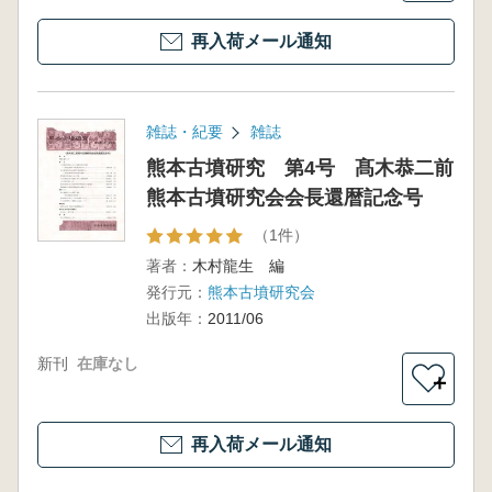
再入荷メール通知
雑誌・紀要
雑誌
熊本古墳研究 第4号 髙木恭二前
熊本古墳研究会会長還暦記念号
（1件）
著者：
木村龍生 編
発行元：
熊本古墳研究会
出版年：
2011/06
新刊
在庫なし
＋
再入荷メール通知