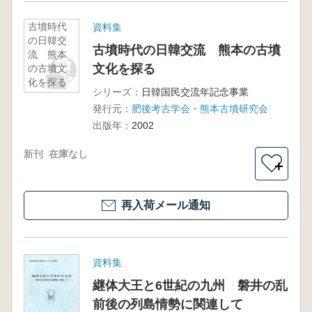
古墳時代
資料集
の日韓交
古墳時代の日韓交流 熊本の古墳
流 熊本
文化を探る
の古墳文
化を探る
シリーズ：
日韓国民交流年記念事業
発行元：
肥後考古学会・熊本古墳研究会
出版年：
2002
新刊
在庫なし
＋
再入荷メール通知
資料集
継体大王と6世紀の九州 磐井の乱
前後の列島情勢に関連して