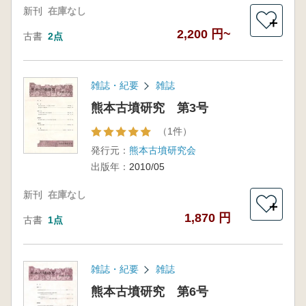
新刊
在庫なし
＋
2,200 円~
古書
2点
雑誌・紀要
雑誌
熊本古墳研究 第3号
（1件）
発行元：
熊本古墳研究会
出版年：
2010/05
新刊
在庫なし
＋
1,870 円
古書
1点
雑誌・紀要
雑誌
熊本古墳研究 第6号