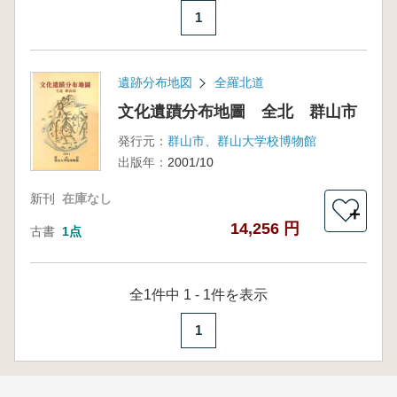
1
遺跡分布地図
全羅北道
文化遺蹟分布地圖 全北 群山市
発行元：
群山市、群山大学校博物館
出版年：
2001/10
新刊
在庫なし
＋
14,256 円
古書
1点
全1件中 1 - 1件を表示
1