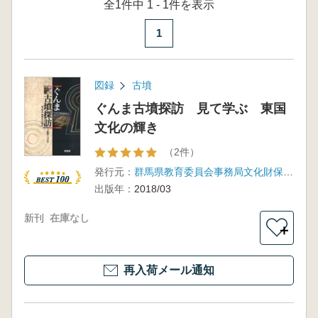
全1件中 1 - 1件を表示
1
図録
古墳
ぐんま古墳探訪 見て学ぶ 東国
文化の輝き
（2件）
発行元：
群馬県教育委員会事務局文化財保護課
出版年：
2018/03
新刊
在庫なし
＋
再入荷メール通知