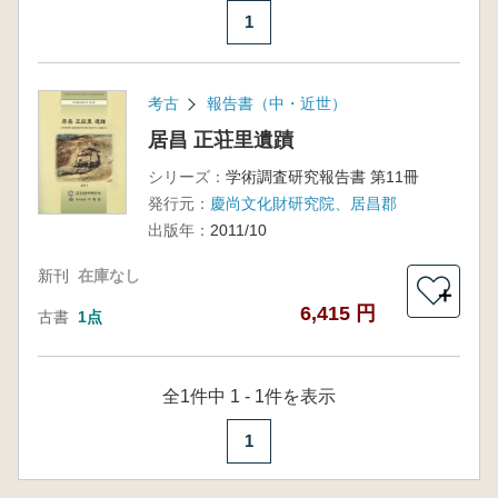
1
考古
報告書（中・近世）
居昌 正荘里遺蹟
シリーズ：
学術調査研究報告書 第11冊
発行元：
慶尚文化財研究院、居昌郡
出版年：
2011/10
新刊
在庫なし
＋
6,415 円
古書
1点
全1件中 1 - 1件を表示
1