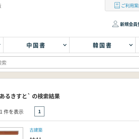
ご利用案
版
新規会員
中国書
韓国書
あるきすと` の検索結果
- 1 件を表示
1
古建築