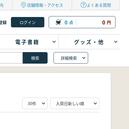
内
店舗情報・アクセス
よくある質問
0
0
登録
点
円
電子書籍
グッズ・他
詳細検索