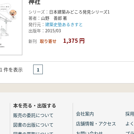
神社
シリーズ：
日本建築みどころ発見シリーズ1
著者：
山野 善郎 著
発行元：
建築史塾あるきすと
出版年：
2015/03
1,375 円
新刊
取り寄せ
- 1 件を表示
1
本を売る・出版する
会社案内
採
販売の委託について
店舗情報・アクセス
よ
図書の出版について
お問い合わせ
プ
図書の買取について